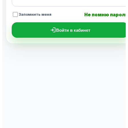
Не помню парол
Запомнить меня
login
Войти в кабинет