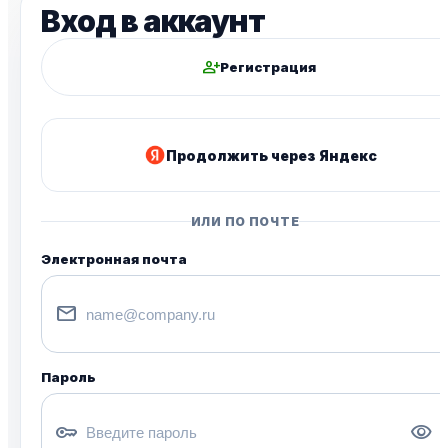
Вход в аккаунт
person_add
Регистрация
Продолжить через Яндекс
ИЛИ ПО ПОЧТЕ
Электронная почта
mail
Пароль
key
visibility