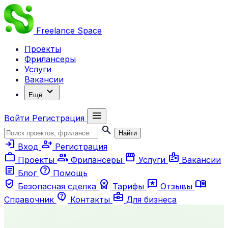
Freelance
Space
Проекты
Фрилансеры
Услуги
Вакансии
expand_more
Ещё
menu
Войти
Регистрация
search
Найти
login
person_add
Вход
Регистрация
work
group
storefront
badge
Проекты
Фрилансеры
Услуги
Вакансии
article
help
Блог
Помощь
verified_user
workspace_premium
reviews
menu_book
Безопасная сделка
Тарифы
Отзывы
contact_support
business_center
Справочник
Контакты
Для бизнеса