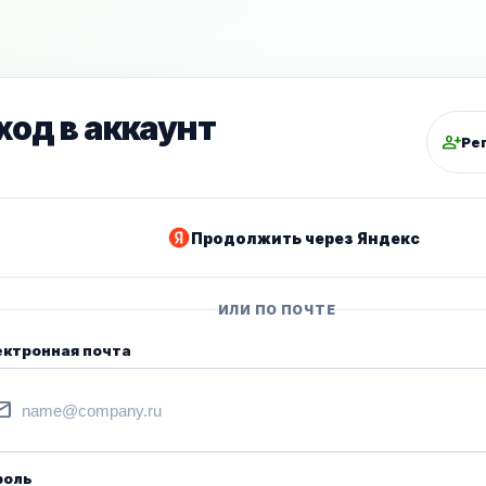
ход в аккаунт
person_add
Ре
Продолжить через Яндекс
ИЛИ ПО ПОЧТЕ
ектронная почта
il
роль