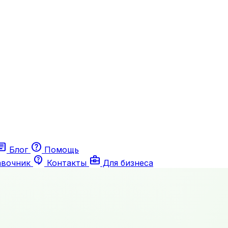
ticle
help
Блог
Помощь
contact_support
business_center
авочник
Контакты
Для бизнеса