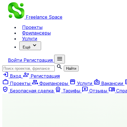
Freelance
Space
Проекты
Фрилансеры
Услуги
expand_more
Ещё
menu
Войти
Регистрация
search
Найти
login
person_add
Вход
Регистрация
work
group
storefront
badge
ar
Проекты
Фрилансеры
Услуги
Вакансии
verified_user
workspace_premium
reviews
menu_book
Безопасная сделка
Тарифы
Отзывы
Спр