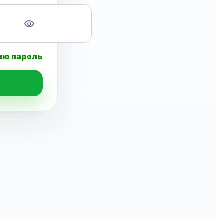
visibility
ню пароль