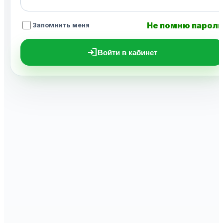
Не помню парол
Запомнить меня
login
Войти в кабинет