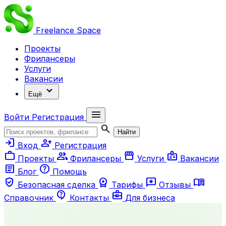
Freelance
Space
Проекты
Фрилансеры
Услуги
Вакансии
expand_more
Ещё
menu
Войти
Регистрация
search
Найти
login
person_add
Вход
Регистрация
work
group
storefront
badge
Проекты
Фрилансеры
Услуги
Вакансии
article
help
Блог
Помощь
verified_user
workspace_premium
reviews
menu_book
Безопасная сделка
Тарифы
Отзывы
contact_support
business_center
Справочник
Контакты
Для бизнеса