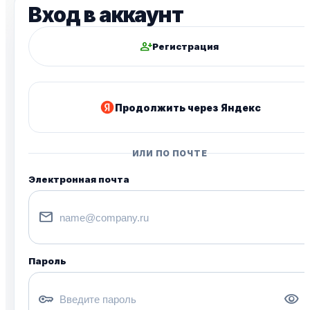
Вход в аккаунт
person_add
Регистрация
Продолжить через Яндекс
ИЛИ ПО ПОЧТЕ
Электронная почта
mail
Пароль
key
visibility