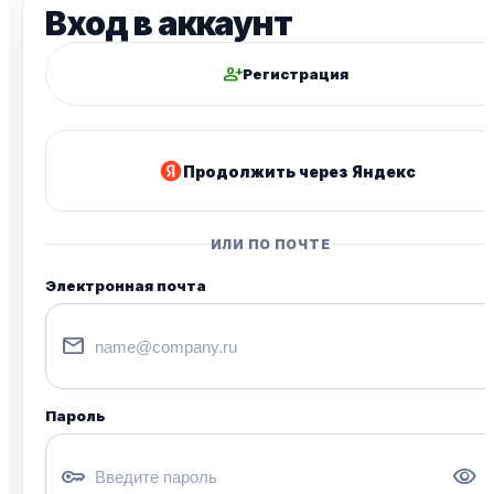
Вход в аккаунт
person_add
Регистрация
Продолжить через Яндекс
ИЛИ ПО ПОЧТЕ
Электронная почта
mail
Пароль
key
visibility