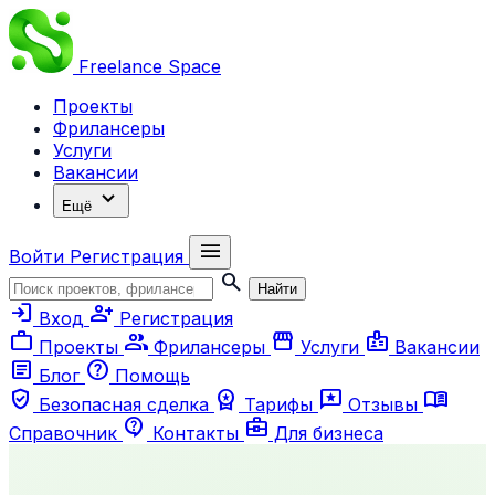
Freelance
Space
Проекты
Фрилансеры
Услуги
Вакансии
expand_more
Ещё
menu
Войти
Регистрация
search
Найти
login
person_add
Вход
Регистрация
work
group
storefront
badge
Проекты
Фрилансеры
Услуги
Вакансии
article
help
Блог
Помощь
verified_user
workspace_premium
reviews
menu_book
Безопасная сделка
Тарифы
Отзывы
contact_support
business_center
Справочник
Контакты
Для бизнеса