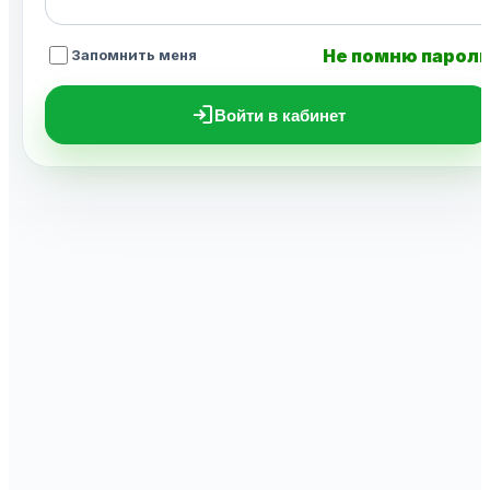
Не помню парол
Запомнить меня
login
Войти в кабинет