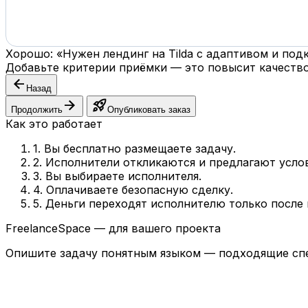
Хорошо: «Нужен лендинг на Tilda с адаптивом и по
Добавьте критерии приёмки — это повысит качество
arrow_back
Назад
arrow_forward
rocket_launch
Продолжить
Опубликовать заказ
Как это работает
1. Вы бесплатно размещаете задачу.
2. Исполнители откликаются и предлагают усло
3. Вы выбираете исполнителя.
4. Оплачиваете безопасную сделку.
5. Деньги переходят исполнителю только после
FreelanceSpace — для вашего проекта
Опишите задачу понятным языком — подходящие спе