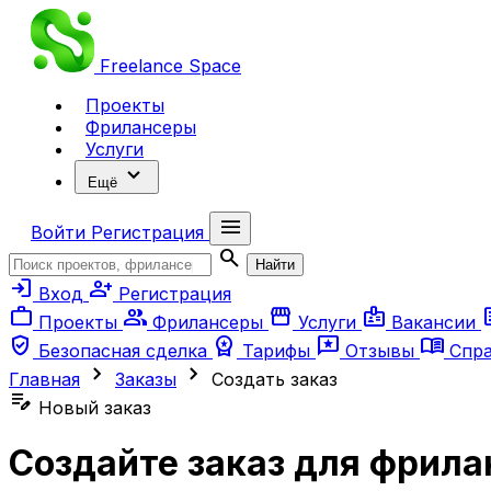
Freelance
Space
Проекты
Фрилансеры
Услуги
expand_more
Ещё
menu
Войти
Регистрация
search
Найти
login
person_add
Вход
Регистрация
work
group
storefront
badge
ar
Проекты
Фрилансеры
Услуги
Вакансии
verified_user
workspace_premium
reviews
menu_book
Безопасная сделка
Тарифы
Отзывы
Спр
chevron_right
chevron_right
Главная
Заказы
Создать заказ
edit_note
Новый заказ
Создайте заказ для фрила