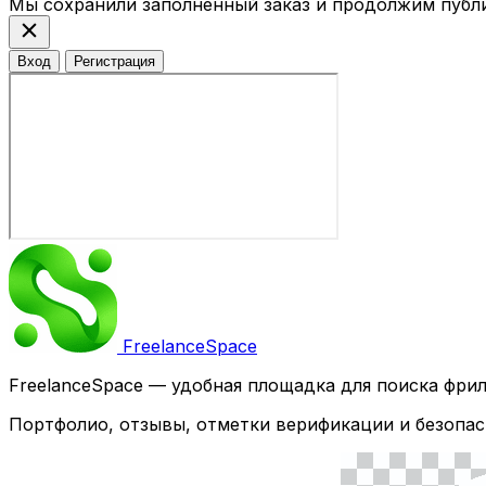
Мы сохранили заполненный заказ и продолжим публ
close
Вход
Регистрация
Freelance
Space
FreelanceSpace — удобная площадка для поиска фри
Портфолио, отзывы, отметки верификации и безопас