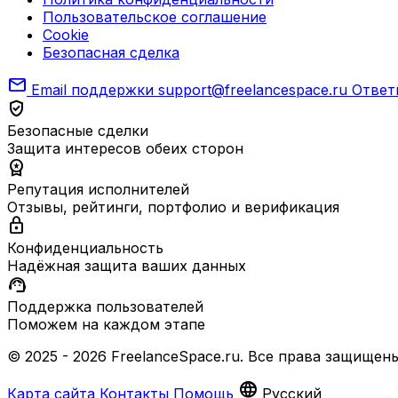
Пользовательское соглашение
Cookie
Безопасная сделка
mail
Email поддержки
support@freelancespace.ru
Ответ
verified_user
Безопасные сделки
Защита интересов обеих сторон
workspace_premium
Репутация исполнителей
Отзывы, рейтинги, портфолио и верификация
lock
Конфиденциальность
Надёжная защита ваших данных
support_agent
Поддержка пользователей
Поможем на каждом этапе
© 2025 - 2026 FreelanceSpace.ru. Все права защищены
language
Карта сайта
Контакты
Помощь
Русский