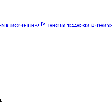
send
им в рабочее время
Telegram поддержка
@Freelanc
.