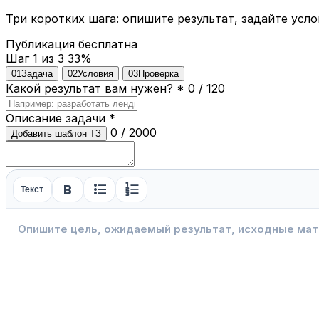
Три коротких шага: опишите результат, задайте усло
Публикация бесплатна
Шаг 1 из 3
33%
01
Задача
02
Условия
03
Проверка
Какой результат вам нужен?
*
0 / 120
Описание задачи
*
0 / 2000
Добавить шаблон ТЗ
format_bold
format_list_bulleted
format_list_numbered
Текст