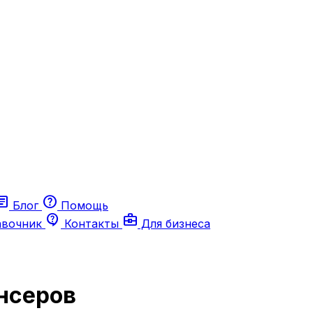
ticle
help
Блог
Помощь
contact_support
business_center
авочник
Контакты
Для бизнеса
нсеров