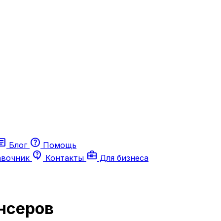
ticle
help
Блог
Помощь
contact_support
business_center
авочник
Контакты
Для бизнеса
нсеров