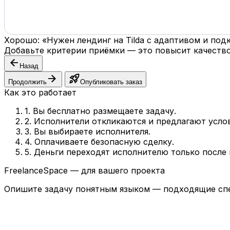
Хорошо: «Нужен лендинг на Tilda с адаптивом и по
Добавьте критерии приёмки — это повысит качество
arrow_back
Назад
arrow_forward
rocket_launch
Продолжить
Опубликовать заказ
Как это работает
1. Вы бесплатно размещаете задачу.
2. Исполнители откликаются и предлагают усло
3. Вы выбираете исполнителя.
4. Оплачиваете безопасную сделку.
5. Деньги переходят исполнителю только после
FreelanceSpace — для вашего проекта
Опишите задачу понятным языком — подходящие спе