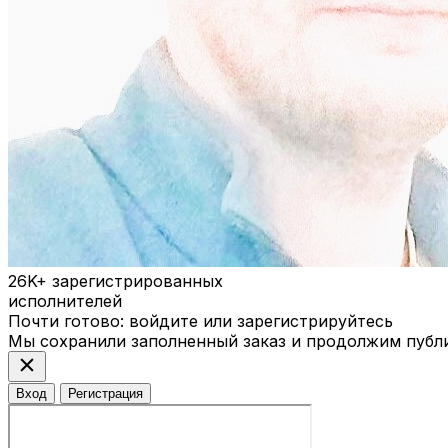
26K+
зарегистрированных
исполнителей
Почти готово: войдите или зарегистрируйтесь
Мы сохранили заполненный заказ и продолжим публ
close
Вход
Регистрация