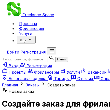
Freelance
Space
Проекты
Фрилансеры
Услуги
expand_more
Ещё
menu
Войти
Регистрация
search
Найти
login
person_add
Вход
Регистрация
work
group
storefront
badge
ar
Проекты
Фрилансеры
Услуги
Вакансии
verified_user
workspace_premium
reviews
menu_book
Безопасная сделка
Тарифы
Отзывы
Спр
chevron_right
chevron_right
Главная
Заказы
Создать заказ
edit_note
Новый заказ
Создайте заказ для фрила