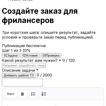
Создайте заказ для
фрилансеров
Три коротких шага: опишите результат, задайте
условия и проверьте заказ перед публикацией.
Публикация бесплатна
Шаг 1 из 3
33%
01
Задача
02
Условия
03
Проверка
Какой результат вам нужен?
*
0 / 120
Описание задачи
*
0 / 2000
Добавить шаблон ТЗ
format_bold
format_list_bulleted
format_list_numbered
Текст