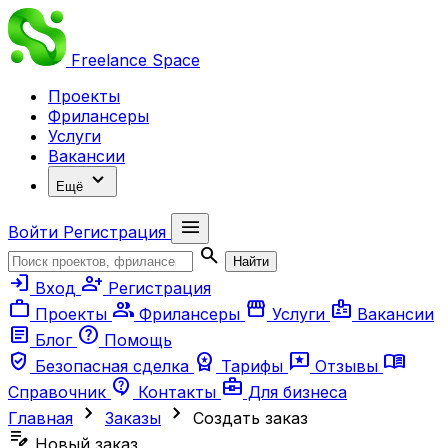
Freelance
Space
Проекты
Фрилансеры
Услуги
Вакансии
expand_more
Ещё
menu
Войти
Регистрация
search
Найти
login
person_add
Вход
Регистрация
work
group
storefront
badge
Проекты
Фрилансеры
Услуги
Вакансии
article
help
Блог
Помощь
verified_user
workspace_premium
reviews
menu_book
Безопасная сделка
Тарифы
Отзывы
contact_support
business_center
Справочник
Контакты
Для бизнеса
chevron_right
chevron_right
Главная
Заказы
Создать заказ
edit_note
Новый заказ