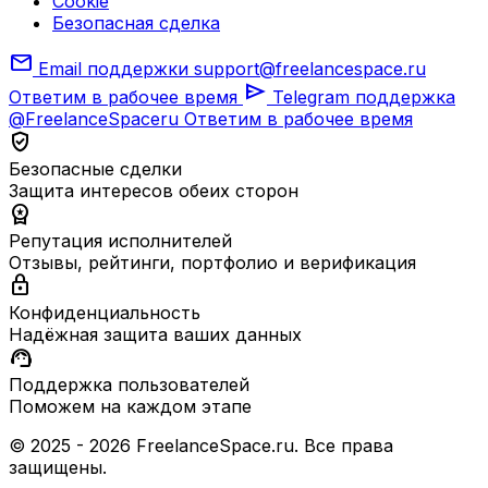
Cookie
Безопасная сделка
mail
Email поддержки
support@freelancespace.ru
send
Ответим в рабочее время
Telegram поддержка
@FreelanceSpaceru
Ответим в рабочее время
verified_user
Безопасные сделки
Защита интересов обеих сторон
workspace_premium
Репутация исполнителей
Отзывы, рейтинги, портфолио и верификация
lock
Конфиденциальность
Надёжная защита ваших данных
support_agent
Поддержка пользователей
Поможем на каждом этапе
© 2025 - 2026 FreelanceSpace.ru. Все права
защищены.