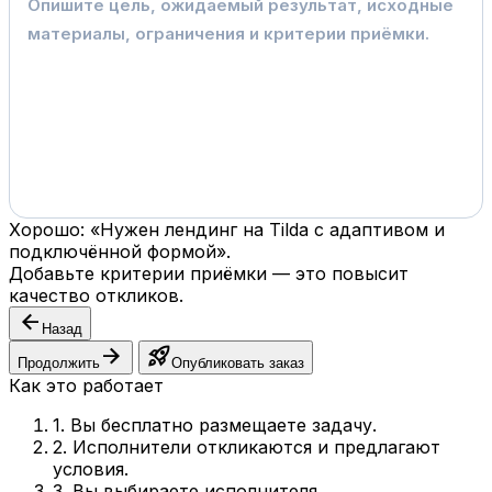
Хорошо: «Нужен лендинг на Tilda с адаптивом и
подключённой формой».
Добавьте критерии приёмки — это повысит
качество откликов.
arrow_back
Назад
arrow_forward
rocket_launch
Продолжить
Опубликовать заказ
Как это работает
1. Вы бесплатно размещаете задачу.
2. Исполнители откликаются и предлагают
условия.
3. Вы выбираете исполнителя.