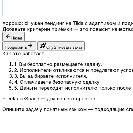
Хорошо: «Нужен лендинг на Tilda с адаптивом и по
Добавьте критерии приёмки — это повысит качество
arrow_back
Назад
arrow_forward
rocket_launch
Продолжить
Опубликовать заказ
Как это работает
1. Вы бесплатно размещаете задачу.
2. Исполнители откликаются и предлагают усло
3. Вы выбираете исполнителя.
4. Оплачиваете безопасную сделку.
5. Деньги переходят исполнителю только после
FreelanceSpace — для вашего проекта
Опишите задачу понятным языком — подходящие спе