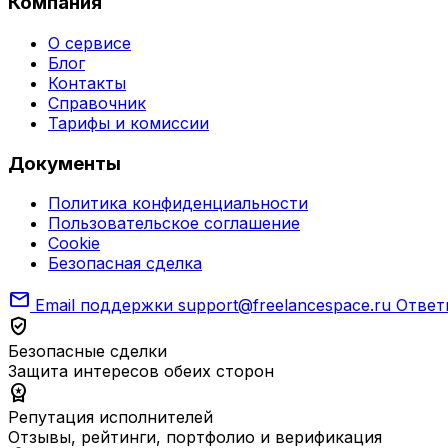
Компания
О сервисе
Блог
Контакты
Справочник
Тарифы и комиссии
Документы
Политика конфиденциальности
Пользовательское соглашение
Cookie
Безопасная сделка
mail
Email поддержки
support@freelancespace.ru
Ответ
verified_user
Безопасные сделки
Защита интересов обеих сторон
workspace_premium
Репутация исполнителей
Отзывы, рейтинги, портфолио и верификация