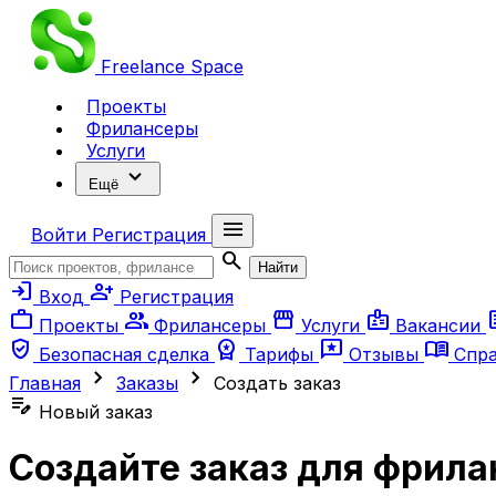
Freelance
Space
Проекты
Фрилансеры
Услуги
expand_more
Ещё
menu
Войти
Регистрация
search
Найти
login
person_add
Вход
Регистрация
work
group
storefront
badge
ar
Проекты
Фрилансеры
Услуги
Вакансии
verified_user
workspace_premium
reviews
menu_book
Безопасная сделка
Тарифы
Отзывы
Спр
chevron_right
chevron_right
Главная
Заказы
Создать заказ
edit_note
Новый заказ
Создайте заказ для фрила