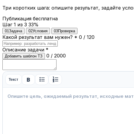
Три коротких шага: опишите результат, задайте усло
Публикация бесплатна
Шаг 1 из 3
33%
01
Задача
02
Условия
03
Проверка
Какой результат вам нужен?
*
0 / 120
Описание задачи
*
0 / 2000
Добавить шаблон ТЗ
format_bold
format_list_bulleted
format_list_numbered
Текст