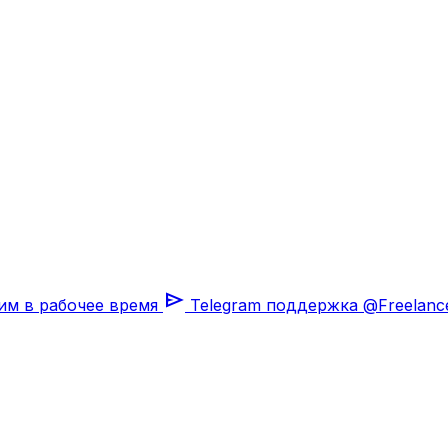
send
им в рабочее время
Telegram поддержка
@Freelanc