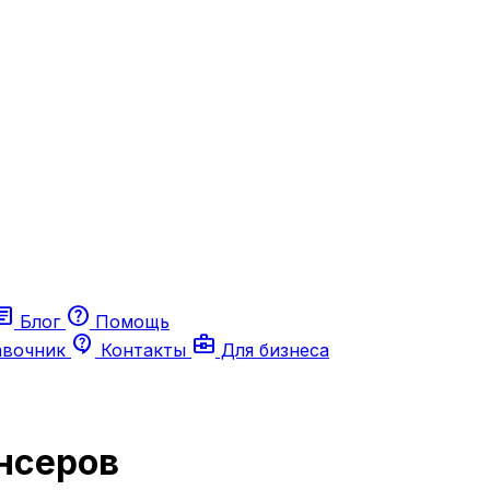
ticle
help
Блог
Помощь
contact_support
business_center
авочник
Контакты
Для бизнеса
нсеров