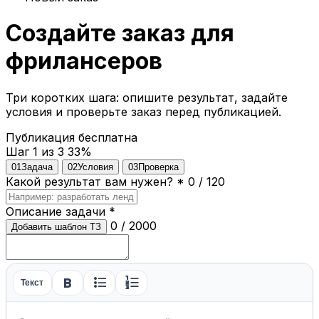
Создайте заказ для
фрилансеров
Три коротких шага: опишите результат, задайте
условия и проверьте заказ перед публикацией.
Публикация бесплатна
Шаг 1 из 3
33%
01
Задача
02
Условия
03
Проверка
Какой результат вам нужен?
*
0 / 120
Описание задачи
*
0 / 2000
Добавить шаблон ТЗ
format_bold
format_list_bulleted
format_list_numbered
Текст