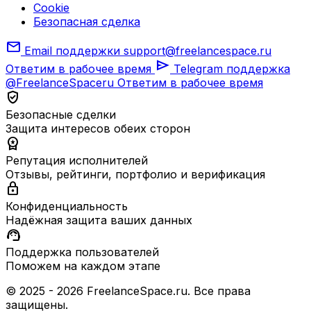
Cookie
Безопасная сделка
mail
Email поддержки
support@freelancespace.ru
send
Ответим в рабочее время
Telegram поддержка
@FreelanceSpaceru
Ответим в рабочее время
verified_user
Безопасные сделки
Защита интересов обеих сторон
workspace_premium
Репутация исполнителей
Отзывы, рейтинги, портфолио и верификация
lock
Конфиденциальность
Надёжная защита ваших данных
support_agent
Поддержка пользователей
Поможем на каждом этапе
© 2025 - 2026 FreelanceSpace.ru. Все права
защищены.