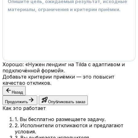
Хорошо: «Нужен лендинг на Tilda с адаптивом и
подключённой формой».
Добавьте критерии приёмки — это повысит
качество откликов.
arrow_back
Назад
arrow_forward
rocket_launch
Продолжить
Опубликовать заказ
Как это работает
1. Вы бесплатно размещаете задачу.
2. Исполнители откликаются и предлагают
условия.
3. Вы выбираете исполнителя.