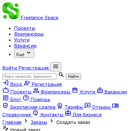
Freelance
Space
Проекты
Фрилансеры
Услуги
Вакансии
expand_more
Ещё
menu
Войти
Регистрация
search
Найти
login
person_add
Вход
Регистрация
work
group
storefront
badge
Проекты
Фрилансеры
Услуги
Вакансии
article
help
Блог
Помощь
verified_user
workspace_premium
reviews
menu_book
Безопасная сделка
Тарифы
Отзывы
contact_support
business_center
Справочник
Контакты
Для бизнеса
chevron_right
chevron_right
Главная
Заказы
Создать заказ
edit_note
Новый заказ