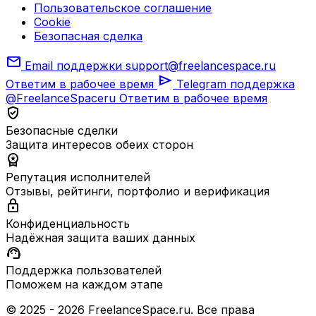
Пользовательское соглашение
Cookie
Безопасная сделка
mail
Email поддержки
support@freelancespace.ru
send
Ответим в рабочее время
Telegram поддержка
@FreelanceSpaceru
Ответим в рабочее время
verified_user
Безопасные сделки
Защита интересов обеих сторон
workspace_premium
Репутация исполнителей
Отзывы, рейтинги, портфолио и верификация
lock
Конфиденциальность
Надёжная защита ваших данных
support_agent
Поддержка пользователей
Поможем на каждом этапе
© 2025 - 2026 FreelanceSpace.ru. Все права