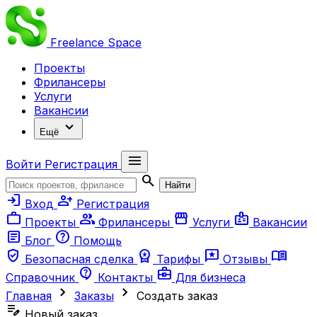
Freelance
Space
Проекты
Фрилансеры
Услуги
Вакансии
expand_more
Ещё
menu
Войти
Регистрация
search
Найти
login
person_add
Вход
Регистрация
work
group
storefront
badge
Проекты
Фрилансеры
Услуги
Вакансии
article
help
Блог
Помощь
verified_user
workspace_premium
reviews
menu_book
Безопасная сделка
Тарифы
Отзывы
contact_support
business_center
Справочник
Контакты
Для бизнеса
chevron_right
chevron_right
Главная
Заказы
Создать заказ
edit_note
Новый заказ