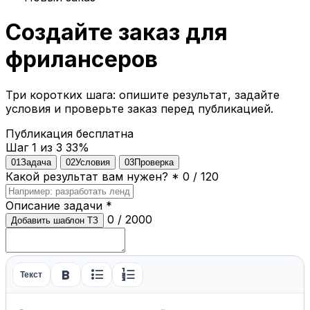
Создайте заказ для
фрилансеров
Три коротких шага: опишите результат, задайте
условия и проверьте заказ перед публикацией.
Публикация бесплатна
Шаг 1 из 3
33%
01
Задача
02
Условия
03
Проверка
Какой результат вам нужен?
*
0 / 120
Описание задачи
*
0 / 2000
Добавить шаблон ТЗ
format_bold
format_list_bulleted
format_list_numbered
Текст