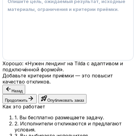
Хорошо: «Нужен лендинг на Tilda с адаптивом и
подключённой формой».
Добавьте критерии приёмки — это повысит
качество откликов.
arrow_back
Назад
arrow_forward
rocket_launch
Продолжить
Опубликовать заказ
Как это работает
1. Вы бесплатно размещаете задачу.
2. Исполнители откликаются и предлагают
условия.
3. Вы выбираете исполнителя.