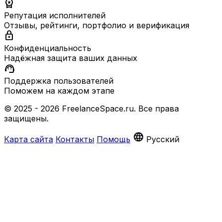
workspace_premium
Репутация исполнителей
Отзывы, рейтинги, портфолио и верификация
lock
Конфиденциальность
Надёжная защита ваших данных
support_agent
Поддержка пользователей
Поможем на каждом этапе
© 2025 - 2026 FreelanceSpace.ru. Все права
защищены.
language
Карта сайта
Контакты
Помощь
Русский