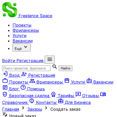
Freelance
Space
Проекты
Фрилансеры
Услуги
Вакансии
expand_more
Ещё
menu
Войти
Регистрация
search
Найти
login
person_add
Вход
Регистрация
work
group
storefront
badge
Проекты
Фрилансеры
Услуги
Вакансии
article
help
Блог
Помощь
verified_user
workspace_premium
reviews
menu_book
Безопасная сделка
Тарифы
Отзывы
contact_support
business_center
Справочник
Контакты
Для бизнеса
chevron_right
chevron_right
Главная
Заказы
Создать заказ
edit_note
Новый заказ