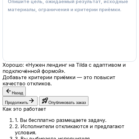
Хорошо: «Нужен лендинг на Tilda с адаптивом и
подключённой формой».
Добавьте критерии приёмки — это повысит
качество откликов.
arrow_back
Назад
arrow_forward
rocket_launch
Продолжить
Опубликовать заказ
Как это работает
1. Вы бесплатно размещаете задачу.
2. Исполнители откликаются и предлагают
условия.
3. Вы выбираете исполнителя.