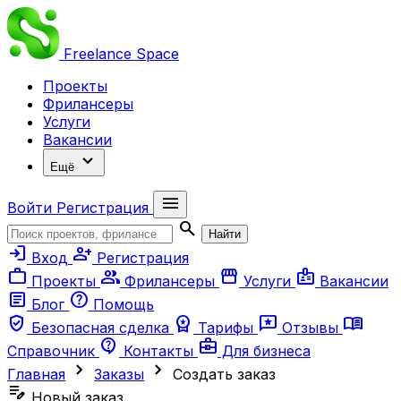
Freelance
Space
Проекты
Фрилансеры
Услуги
Вакансии
expand_more
Ещё
menu
Войти
Регистрация
search
Найти
login
person_add
Вход
Регистрация
work
group
storefront
badge
Проекты
Фрилансеры
Услуги
Вакансии
article
help
Блог
Помощь
verified_user
workspace_premium
reviews
menu_book
Безопасная сделка
Тарифы
Отзывы
contact_support
business_center
Справочник
Контакты
Для бизнеса
chevron_right
chevron_right
Главная
Заказы
Создать заказ
edit_note
Новый заказ