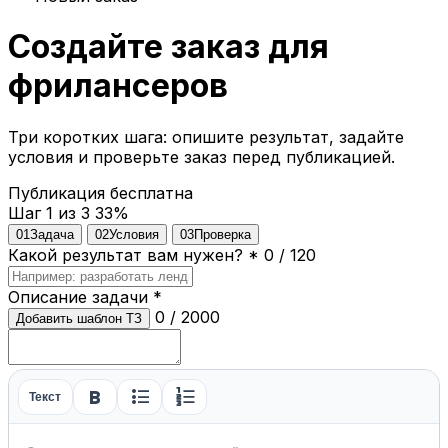
Создайте заказ для
фрилансеров
Три коротких шага: опишите результат, задайте
условия и проверьте заказ перед публикацией.
Публикация бесплатна
Шаг 1 из 3
33%
01
Задача
02
Условия
03
Проверка
Какой результат вам нужен?
*
0 / 120
Описание задачи
*
0 / 2000
Добавить шаблон ТЗ
format_bold
format_list_bulleted
format_list_numbered
Текст