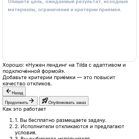
Хорошо: «Нужен лендинг на Tilda с адаптивом и
подключённой формой».
Добавьте критерии приёмки — это повысит
качество откликов.
arrow_back
Назад
arrow_forward
rocket_launch
Продолжить
Опубликовать заказ
Как это работает
1. Вы бесплатно размещаете задачу.
2. Исполнители откликаются и предлагают
условия.
3. Вы выбираете исполнителя.