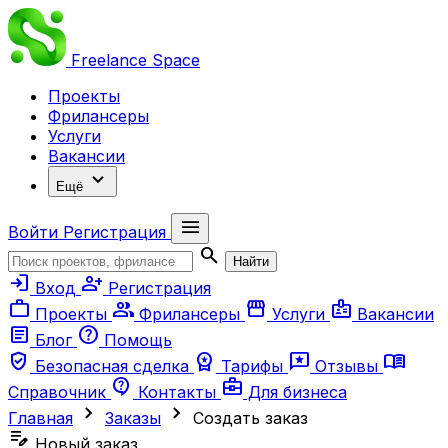
Freelance
Space
Проекты
Фрилансеры
Услуги
Вакансии
expand_more
Ещё
menu
Войти
Регистрация
search
Найти
login
person_add
Вход
Регистрация
work
group
storefront
badge
Проекты
Фрилансеры
Услуги
Вакансии
article
help
Блог
Помощь
verified_user
workspace_premium
reviews
menu_book
Безопасная сделка
Тарифы
Отзывы
contact_support
business_center
Справочник
Контакты
Для бизнеса
chevron_right
chevron_right
Главная
Заказы
Создать заказ
edit_note
Новый заказ