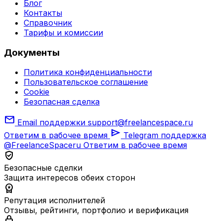
Блог
Контакты
Справочник
Тарифы и комиссии
Документы
Политика конфиденциальности
Пользовательское соглашение
Cookie
Безопасная сделка
mail
Email поддержки
support@freelancespace.ru
send
Ответим в рабочее время
Telegram поддержка
@FreelanceSpaceru
Ответим в рабочее время
verified_user
Безопасные сделки
Защита интересов обеих сторон
workspace_premium
Репутация исполнителей
Отзывы, рейтинги, портфолио и верификация
lock