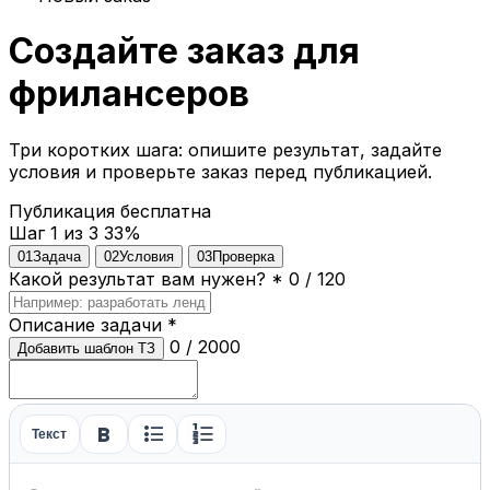
Создайте заказ для
фрилансеров
Три коротких шага: опишите результат, задайте
условия и проверьте заказ перед публикацией.
Публикация бесплатна
Шаг 1 из 3
33%
01
Задача
02
Условия
03
Проверка
Какой результат вам нужен?
*
0 / 120
Описание задачи
*
0 / 2000
Добавить шаблон ТЗ
format_bold
format_list_bulleted
format_list_numbered
Текст