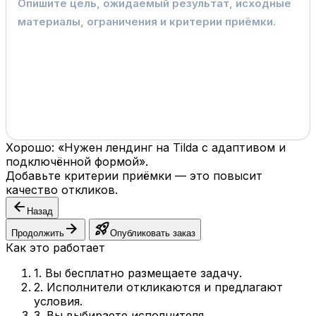
Хорошо: «Нужен лендинг на Tilda с адаптивом и
подключённой формой».
Добавьте критерии приёмки — это повысит
качество откликов.
arrow_back
Назад
arrow_forward
rocket_launch
Продолжить
Опубликовать заказ
Как это работает
1. Вы бесплатно размещаете задачу.
2. Исполнители откликаются и предлагают
условия.
3. Вы выбираете исполнителя.