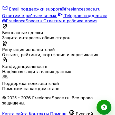
mail
Email поддержки
support@freelancespace.ru
send
Ответим в рабочее время
Telegram поддержка
@FreelanceSpaceru
Ответим в рабочее время
verified_user
Безопасные сделки
Защита интересов обеих сторон
workspace_premium
Репутация исполнителей
Отзывы, рейтинги, портфолио и верификация
lock
Конфиденциальность
Надёжная защита ваших данных
support_agent
Поддержка пользователей
Поможем на каждом этапе
© 2025 - 2026 FreelanceSpace.ru. Все права
защищены.
language
Карта сайта
Контакты
Помощь
Русский