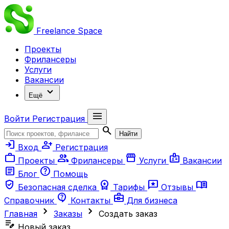
Freelance
Space
Проекты
Фрилансеры
Услуги
Вакансии
expand_more
Ещё
menu
Войти
Регистрация
search
Найти
login
person_add
Вход
Регистрация
work
group
storefront
badge
Проекты
Фрилансеры
Услуги
Вакансии
article
help
Блог
Помощь
verified_user
workspace_premium
reviews
menu_book
Безопасная сделка
Тарифы
Отзывы
contact_support
business_center
Справочник
Контакты
Для бизнеса
chevron_right
chevron_right
Главная
Заказы
Создать заказ
edit_note
Новый заказ