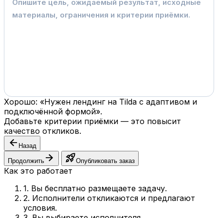
Хорошо: «Нужен лендинг на Tilda с адаптивом и
подключённой формой».
Добавьте критерии приёмки — это повысит
качество откликов.
arrow_back
Назад
arrow_forward
rocket_launch
Продолжить
Опубликовать заказ
Как это работает
1. Вы бесплатно размещаете задачу.
2. Исполнители откликаются и предлагают
условия.
3. Вы выбираете исполнителя.