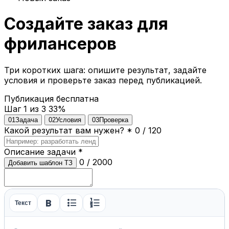
Создайте заказ для
фрилансеров
Три коротких шага: опишите результат, задайте
условия и проверьте заказ перед публикацией.
Публикация бесплатна
Шаг 1 из 3
33%
01
Задача
02
Условия
03
Проверка
Какой результат вам нужен?
*
0 / 120
Описание задачи
*
0 / 2000
Добавить шаблон ТЗ
format_bold
format_list_bulleted
format_list_numbered
Текст