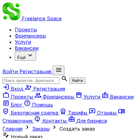
Freelance
Space
Проекты
Фрилансеры
Услуги
Вакансии
expand_more
Ещё
menu
Войти
Регистрация
search
Найти
login
person_add
Вход
Регистрация
work
group
storefront
badge
Проекты
Фрилансеры
Услуги
Вакансии
article
help
Блог
Помощь
verified_user
workspace_premium
reviews
menu_book
Безопасная сделка
Тарифы
Отзывы
contact_support
business_center
Справочник
Контакты
Для бизнеса
chevron_right
chevron_right
Главная
Заказы
Создать заказ
edit_note
Новый заказ