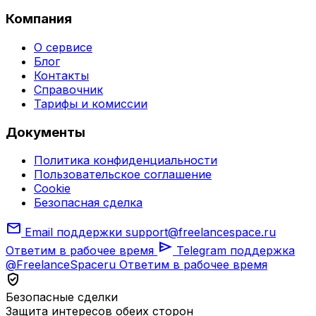
Компания
О сервисе
Блог
Контакты
Справочник
Тарифы и комиссии
Документы
Политика конфиденциальности
Пользовательское соглашение
Cookie
Безопасная сделка
mail
Email поддержки
support@freelancespace.ru
send
Ответим в рабочее время
Telegram поддержка
@FreelanceSpaceru
Ответим в рабочее время
verified_user
Безопасные сделки
Защита интересов обеих сторон