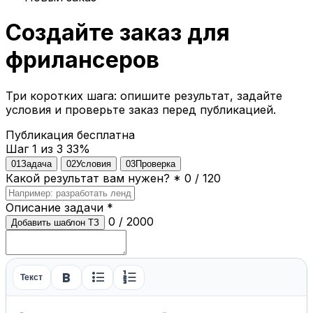
Создайте заказ для
фрилансеров
Три коротких шага: опишите результат, задайте
условия и проверьте заказ перед публикацией.
Публикация бесплатна
Шаг 1 из 3
33%
01
Задача
02
Условия
03
Проверка
Какой результат вам нужен?
*
0 / 120
Описание задачи
*
0 / 2000
Добавить шаблон ТЗ
format_bold
format_list_bulleted
format_list_numbered
Текст