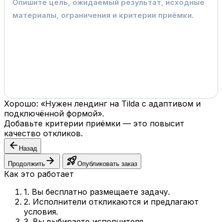
Хорошо: «Нужен лендинг на Tilda с адаптивом и
подключённой формой».
Добавьте критерии приёмки — это повысит
качество откликов.
arrow_back
Назад
arrow_forward
rocket_launch
Продолжить
Опубликовать заказ
Как это работает
1. Вы бесплатно размещаете задачу.
2. Исполнители откликаются и предлагают
условия.
3. Вы выбираете исполнителя.