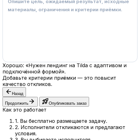
Хорошо: «Нужен лендинг на Tilda с адаптивом и
подключённой формой».
Добавьте критерии приёмки — это повысит
качество откликов.
arrow_back
Назад
arrow_forward
rocket_launch
Продолжить
Опубликовать заказ
Как это работает
1. Вы бесплатно размещаете задачу.
2. Исполнители откликаются и предлагают
условия.
3. Вы выбираете исполнителя.