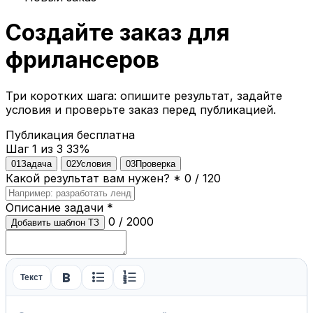
Создайте заказ для
фрилансеров
Три коротких шага: опишите результат, задайте
условия и проверьте заказ перед публикацией.
Публикация бесплатна
Шаг 1 из 3
33%
01
Задача
02
Условия
03
Проверка
Какой результат вам нужен?
*
0 / 120
Описание задачи
*
0 / 2000
Добавить шаблон ТЗ
format_bold
format_list_bulleted
format_list_numbered
Текст