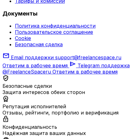
Тарифы и комиссии
Документы
Политика конфиденциальности
Пользовательское соглашение
Cookie
Безопасная сделка
mail
Email поддержки
support@freelancespace.ru
send
Ответим в рабочее время
Telegram поддержка
@FreelanceSpaceru
Ответим в рабочее время
verified_user
Безопасные сделки
Защита интересов обеих сторон
workspace_premium
Репутация исполнителей
Отзывы, рейтинги, портфолио и верификация
lock
Конфиденциальность
Надёжная защита ваших данных