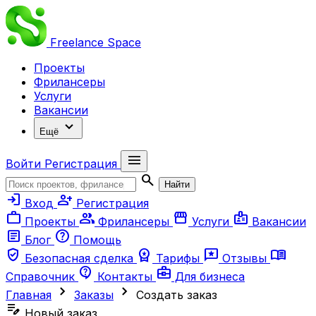
Freelance
Space
Проекты
Фрилансеры
Услуги
Вакансии
expand_more
Ещё
menu
Войти
Регистрация
search
Найти
login
person_add
Вход
Регистрация
work
group
storefront
badge
Проекты
Фрилансеры
Услуги
Вакансии
article
help
Блог
Помощь
verified_user
workspace_premium
reviews
menu_book
Безопасная сделка
Тарифы
Отзывы
contact_support
business_center
Справочник
Контакты
Для бизнеса
chevron_right
chevron_right
Главная
Заказы
Создать заказ
edit_note
Новый заказ