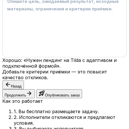
Хорошо: «Нужен лендинг на Tilda с адаптивом и
подключённой формой».
Добавьте критерии приёмки — это повысит
качество откликов.
arrow_back
Назад
arrow_forward
rocket_launch
Продолжить
Опубликовать заказ
Как это работает
1. Вы бесплатно размещаете задачу.
2. Исполнители откликаются и предлагают
условия.
3. Вы выбираете исполнителя.