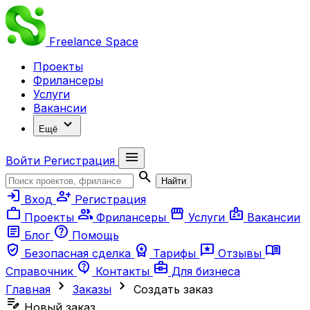
Freelance
Space
Проекты
Фрилансеры
Услуги
Вакансии
expand_more
Ещё
menu
Войти
Регистрация
search
Найти
login
person_add
Вход
Регистрация
work
group
storefront
badge
Проекты
Фрилансеры
Услуги
Вакансии
article
help
Блог
Помощь
verified_user
workspace_premium
reviews
menu_book
Безопасная сделка
Тарифы
Отзывы
contact_support
business_center
Справочник
Контакты
Для бизнеса
chevron_right
chevron_right
Главная
Заказы
Создать заказ
edit_note
Новый заказ