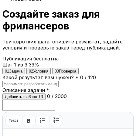
Создайте заказ для
фрилансеров
Три коротких шага: опишите результат, задайте
условия и проверьте заказ перед публикацией.
Публикация бесплатна
Шаг 1 из 3
33%
01
Задача
02
Условия
03
Проверка
Какой результат вам нужен?
*
0 / 120
Описание задачи
*
0 / 2000
Добавить шаблон ТЗ
format_bold
format_list_bulleted
format_list_numbered
Текст