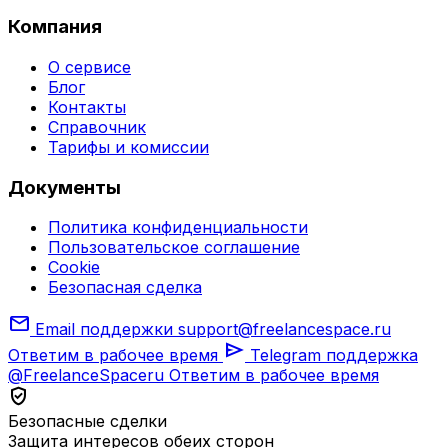
Компания
О сервисе
Блог
Контакты
Справочник
Тарифы и комиссии
Документы
Политика конфиденциальности
Пользовательское соглашение
Cookie
Безопасная сделка
mail
Email поддержки
support@freelancespace.ru
send
Ответим в рабочее время
Telegram поддержка
@FreelanceSpaceru
Ответим в рабочее время
verified_user
Безопасные сделки
Защита интересов обеих сторон