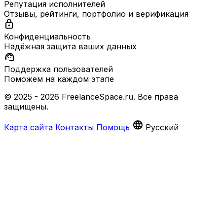
Репутация исполнителей
Отзывы, рейтинги, портфолио и верификация
lock
Конфиденциальность
Надёжная защита ваших данных
support_agent
Поддержка пользователей
Поможем на каждом этапе
© 2025 - 2026 FreelanceSpace.ru. Все права
защищены.
language
Карта сайта
Контакты
Помощь
Русский