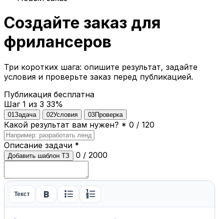
Создайте заказ для
фрилансеров
Три коротких шага: опишите результат, задайте
условия и проверьте заказ перед публикацией.
Публикация бесплатна
Шаг 1 из 3
33%
01
Задача
02
Условия
03
Проверка
Какой результат вам нужен?
*
0 / 120
Описание задачи
*
0 / 2000
Добавить шаблон ТЗ
format_bold
format_list_bulleted
format_list_numbered
Текст