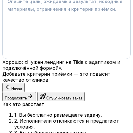
Хорошо: «Нужен лендинг на Tilda с адаптивом и
подключённой формой».
Добавьте критерии приёмки — это повысит
качество откликов.
arrow_back
Назад
arrow_forward
rocket_launch
Продолжить
Опубликовать заказ
Как это работает
1. Вы бесплатно размещаете задачу.
2. Исполнители откликаются и предлагают
условия.
3. Вы выбираете исполнителя.