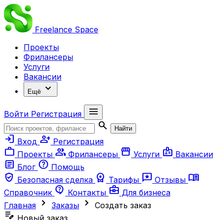
Freelance
Space
Проекты
Фрилансеры
Услуги
Вакансии
expand_more
Ещё
menu
Войти
Регистрация
search
Найти
login
person_add
Вход
Регистрация
work
group
storefront
badge
Проекты
Фрилансеры
Услуги
Вакансии
article
help
Блог
Помощь
verified_user
workspace_premium
reviews
menu_book
Безопасная сделка
Тарифы
Отзывы
contact_support
business_center
Справочник
Контакты
Для бизнеса
chevron_right
chevron_right
Главная
Заказы
Создать заказ
edit_note
Новый заказ