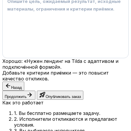
Хорошо: «Нужен лендинг на Tilda с адаптивом и
подключённой формой».
Добавьте критерии приёмки — это повысит
качество откликов.
arrow_back
Назад
arrow_forward
rocket_launch
Продолжить
Опубликовать заказ
Как это работает
1. Вы бесплатно размещаете задачу.
2. Исполнители откликаются и предлагают
условия.
3. Вы выбираете исполнителя.