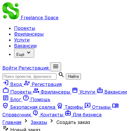
Freelance
Space
Проекты
Фрилансеры
Услуги
Вакансии
expand_more
Ещё
menu
Войти
Регистрация
search
Найти
login
person_add
Вход
Регистрация
work
group
storefront
badge
Проекты
Фрилансеры
Услуги
Вакансии
article
help
Блог
Помощь
verified_user
workspace_premium
reviews
menu_book
Безопасная сделка
Тарифы
Отзывы
contact_support
business_center
Справочник
Контакты
Для бизнеса
chevron_right
chevron_right
Главная
Заказы
Создать заказ
edit_note
Новый заказ