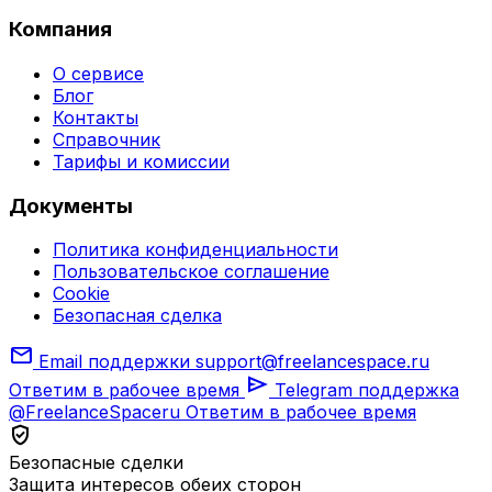
Компания
О сервисе
Блог
Контакты
Справочник
Тарифы и комиссии
Документы
Политика конфиденциальности
Пользовательское соглашение
Cookie
Безопасная сделка
mail
Email поддержки
support@freelancespace.ru
send
Ответим в рабочее время
Telegram поддержка
@FreelanceSpaceru
Ответим в рабочее время
verified_user
Безопасные сделки
Защита интересов обеих сторон