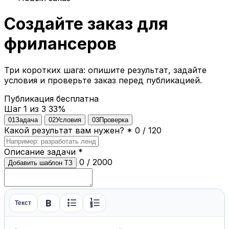
Создайте заказ для
фрилансеров
Три коротких шага: опишите результат, задайте
условия и проверьте заказ перед публикацией.
Публикация бесплатна
Шаг 1 из 3
33%
01
Задача
02
Условия
03
Проверка
Какой результат вам нужен?
*
0 / 120
Описание задачи
*
0 / 2000
Добавить шаблон ТЗ
format_bold
format_list_bulleted
format_list_numbered
Текст