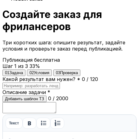
Создайте заказ для
фрилансеров
Три коротких шага: опишите результат, задайте
условия и проверьте заказ перед публикацией.
Публикация бесплатна
Шаг 1 из 3
33%
01
Задача
02
Условия
03
Проверка
Какой результат вам нужен?
*
0 / 120
Описание задачи
*
0 / 2000
Добавить шаблон ТЗ
format_bold
format_list_bulleted
format_list_numbered
Текст