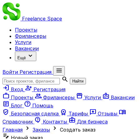
Freelance
Space
Проекты
Фрилансеры
Услуги
Вакансии
expand_more
Ещё
menu
Войти
Регистрация
search
Найти
login
person_add
Вход
Регистрация
work
group
storefront
badge
Проекты
Фрилансеры
Услуги
Вакансии
article
help
Блог
Помощь
verified_user
workspace_premium
reviews
menu_book
Безопасная сделка
Тарифы
Отзывы
contact_support
business_center
Справочник
Контакты
Для бизнеса
chevron_right
chevron_right
Главная
Заказы
Создать заказ
edit_note
Новый заказ