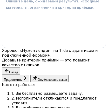
Хорошо: «Нужен лендинг на Tilda с адаптивом и
подключённой формой».
Добавьте критерии приёмки — это повысит
качество откликов.
arrow_back
Назад
arrow_forward
rocket_launch
Продолжить
Опубликовать заказ
Как это работает
1. Вы бесплатно размещаете задачу.
2. Исполнители откликаются и предлагают
условия.
3. Вы выбираете исполнителя.