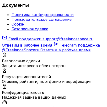
Документы
Политика конфиденциальности
Пользовательское соглашение
Cookie
Безопасная сделка
mail
Email поддержки
support@freelancespace.ru
send
Ответим в рабочее время
Telegram поддержка
@FreelanceSpaceru
Ответим в рабочее время
verified_user
Безопасные сделки
Защита интересов обеих сторон
workspace_premium
Репутация исполнителей
Отзывы, рейтинги, портфолио и верификация
lock
Конфиденциальность
Надёжная защита ваших данных
support_agent