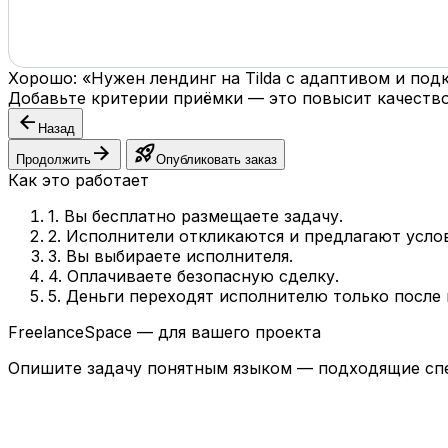
Хорошо: «Нужен лендинг на Tilda с адаптивом и по
Добавьте критерии приёмки — это повысит качество
arrow_back
Назад
arrow_forward
rocket_launch
Продолжить
Опубликовать заказ
Как это работает
1. Вы бесплатно размещаете задачу.
2. Исполнители откликаются и предлагают усло
3. Вы выбираете исполнителя.
4. Оплачиваете безопасную сделку.
5. Деньги переходят исполнителю только после
FreelanceSpace — для вашего проекта
Опишите задачу понятным языком — подходящие спе