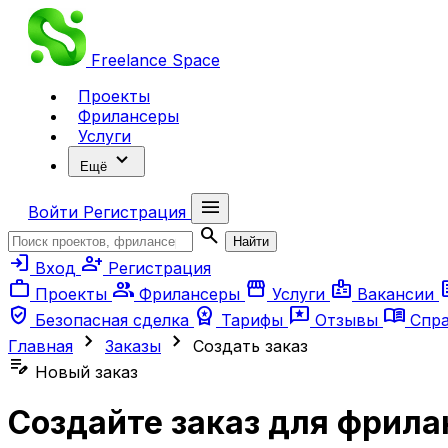
Freelance
Space
Проекты
Фрилансеры
Услуги
expand_more
Ещё
menu
Войти
Регистрация
search
Найти
login
person_add
Вход
Регистрация
work
group
storefront
badge
ar
Проекты
Фрилансеры
Услуги
Вакансии
verified_user
workspace_premium
reviews
menu_book
Безопасная сделка
Тарифы
Отзывы
Спр
chevron_right
chevron_right
Главная
Заказы
Создать заказ
edit_note
Новый заказ
Создайте заказ для фрила