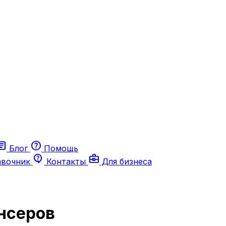
ticle
help
Блог
Помощь
contact_support
business_center
авочник
Контакты
Для бизнеса
нсеров