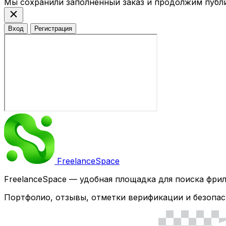
Мы сохранили заполненный заказ и продолжим публ
close
Вход
Регистрация
Freelance
Space
FreelanceSpace — удобная площадка для поиска фри
Портфолио, отзывы, отметки верификации и безопас