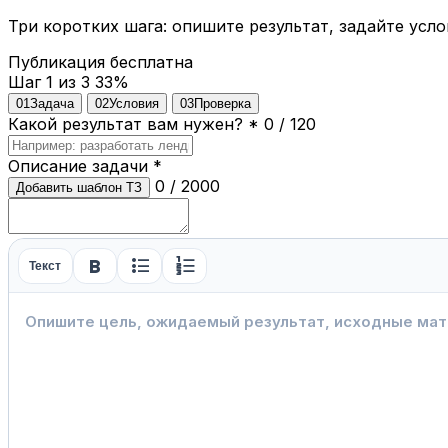
Три коротких шага: опишите результат, задайте усло
Публикация бесплатна
Шаг 1 из 3
33%
01
Задача
02
Условия
03
Проверка
Какой результат вам нужен?
*
0 / 120
Описание задачи
*
0 / 2000
Добавить шаблон ТЗ
format_bold
format_list_bulleted
format_list_numbered
Текст