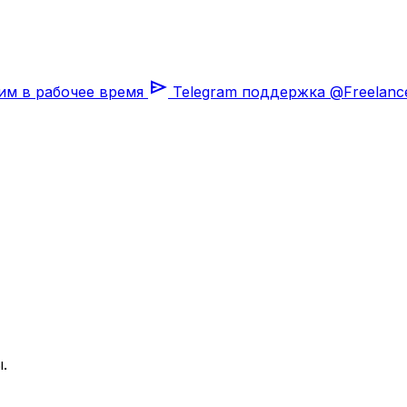
send
им в рабочее время
Telegram поддержка
@Freelanc
.