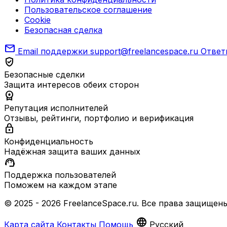
Пользовательское соглашение
Cookie
Безопасная сделка
mail
Email поддержки
support@freelancespace.ru
Ответ
verified_user
Безопасные сделки
Защита интересов обеих сторон
workspace_premium
Репутация исполнителей
Отзывы, рейтинги, портфолио и верификация
lock
Конфиденциальность
Надёжная защита ваших данных
support_agent
Поддержка пользователей
Поможем на каждом этапе
© 2025 - 2026 FreelanceSpace.ru. Все права защищены
language
Карта сайта
Контакты
Помощь
Русский