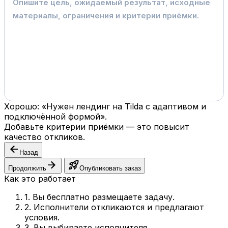
Хорошо: «Нужен лендинг на Tilda с адаптивом и
подключённой формой».
Добавьте критерии приёмки — это повысит
качество откликов.
arrow_back
Назад
arrow_forward
rocket_launch
Продолжить
Опубликовать заказ
Как это работает
1. Вы бесплатно размещаете задачу.
2. Исполнители откликаются и предлагают
условия.
3. Вы выбираете исполнителя.