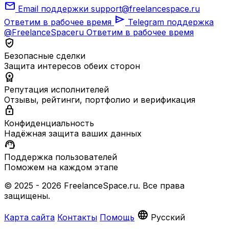
mail
Email поддержки
support@freelancespace.ru
send
Ответим в рабочее время
Telegram поддержка
@FreelanceSpaceru
Ответим в рабочее время
verified_user
Безопасные сделки
Защита интересов обеих сторон
workspace_premium
Репутация исполнителей
Отзывы, рейтинги, портфолио и верификация
lock
Конфиденциальность
Надёжная защита ваших данных
support_agent
Поддержка пользователей
Поможем на каждом этапе
© 2025 - 2026 FreelanceSpace.ru. Все права
защищены.
language
Карта сайта
Контакты
Помощь
Русский