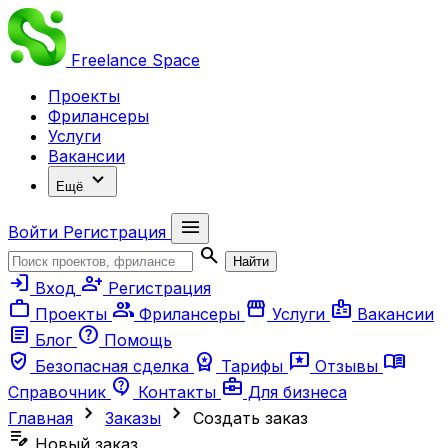
Freelance
Space
Проекты
Фрилансеры
Услуги
Вакансии
expand_more
Ещё
menu
Войти
Регистрация
search
Найти
login
person_add
Вход
Регистрация
work
group
storefront
badge
Проекты
Фрилансеры
Услуги
Вакансии
article
help
Блог
Помощь
verified_user
workspace_premium
reviews
menu_book
Безопасная сделка
Тарифы
Отзывы
contact_support
business_center
Справочник
Контакты
Для бизнеса
chevron_right
chevron_right
Главная
Заказы
Создать заказ
edit_note
Новый заказ