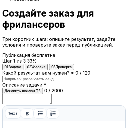
Создайте заказ для
фрилансеров
Три коротких шага: опишите результат, задайте
условия и проверьте заказ перед публикацией.
Публикация бесплатна
Шаг 1 из 3
33%
01
Задача
02
Условия
03
Проверка
Какой результат вам нужен?
*
0 / 120
Описание задачи
*
0 / 2000
Добавить шаблон ТЗ
format_bold
format_list_bulleted
format_list_numbered
Текст