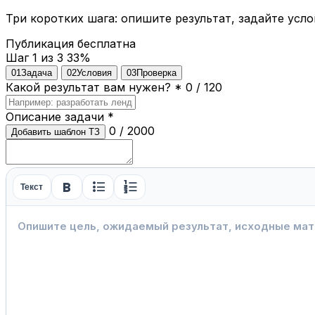
Три коротких шага: опишите результат, задайте усло
Публикация бесплатна
Шаг 1 из 3
33%
01
Задача
02
Условия
03
Проверка
Какой результат вам нужен?
*
0 / 120
Описание задачи
*
0 / 2000
Добавить шаблон ТЗ
format_bold
format_list_bulleted
format_list_numbered
Текст