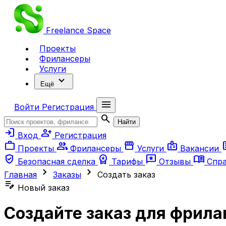
Freelance
Space
Проекты
Фрилансеры
Услуги
expand_more
Ещё
menu
Войти
Регистрация
search
Найти
login
person_add
Вход
Регистрация
work
group
storefront
badge
ar
Проекты
Фрилансеры
Услуги
Вакансии
verified_user
workspace_premium
reviews
menu_book
Безопасная сделка
Тарифы
Отзывы
Спр
chevron_right
chevron_right
Главная
Заказы
Создать заказ
edit_note
Новый заказ
Создайте заказ для фрила