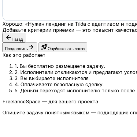
Хорошо: «Нужен лендинг на Tilda с адаптивом и по
Добавьте критерии приёмки — это повысит качество
arrow_back
Назад
arrow_forward
rocket_launch
Продолжить
Опубликовать заказ
Как это работает
1. Вы бесплатно размещаете задачу.
2. Исполнители откликаются и предлагают усло
3. Вы выбираете исполнителя.
4. Оплачиваете безопасную сделку.
5. Деньги переходят исполнителю только после
FreelanceSpace — для вашего проекта
Опишите задачу понятным языком — подходящие спе