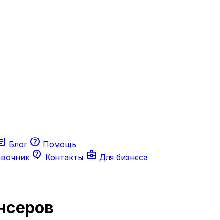
ticle
help
Блог
Помощь
contact_support
business_center
авочник
Контакты
Для бизнеса
нсеров