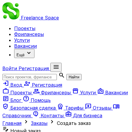
Freelance
Space
Проекты
Фрилансеры
Услуги
Вакансии
expand_more
Ещё
menu
Войти
Регистрация
search
Найти
login
person_add
Вход
Регистрация
work
group
storefront
badge
Проекты
Фрилансеры
Услуги
Вакансии
article
help
Блог
Помощь
verified_user
workspace_premium
reviews
menu_book
Безопасная сделка
Тарифы
Отзывы
contact_support
business_center
Справочник
Контакты
Для бизнеса
chevron_right
chevron_right
Главная
Заказы
Создать заказ
edit_note
Новый заказ