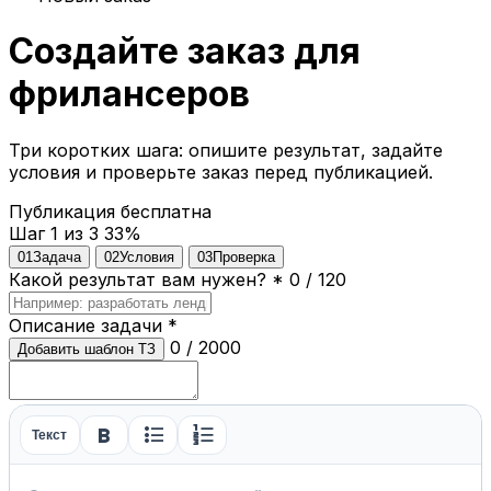
Создайте заказ для
фрилансеров
Три коротких шага: опишите результат, задайте
условия и проверьте заказ перед публикацией.
Публикация бесплатна
Шаг 1 из 3
33%
01
Задача
02
Условия
03
Проверка
Какой результат вам нужен?
*
0 / 120
Описание задачи
*
0 / 2000
Добавить шаблон ТЗ
format_bold
format_list_bulleted
format_list_numbered
Текст