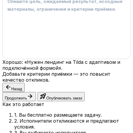
Хорошо: «Нужен лендинг на Tilda с адаптивом и
подключённой формой».
Добавьте критерии приёмки — это повысит
качество откликов.
arrow_back
Назад
arrow_forward
rocket_launch
Продолжить
Опубликовать заказ
Как это работает
1. Вы бесплатно размещаете задачу.
2. Исполнители откликаются и предлагают
условия.
3. Вы выбираете исполнителя.