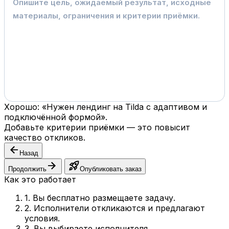
Хорошо: «Нужен лендинг на Tilda с адаптивом и
подключённой формой».
Добавьте критерии приёмки — это повысит
качество откликов.
arrow_back
Назад
arrow_forward
rocket_launch
Продолжить
Опубликовать заказ
Как это работает
1. Вы бесплатно размещаете задачу.
2. Исполнители откликаются и предлагают
условия.
3. Вы выбираете исполнителя.