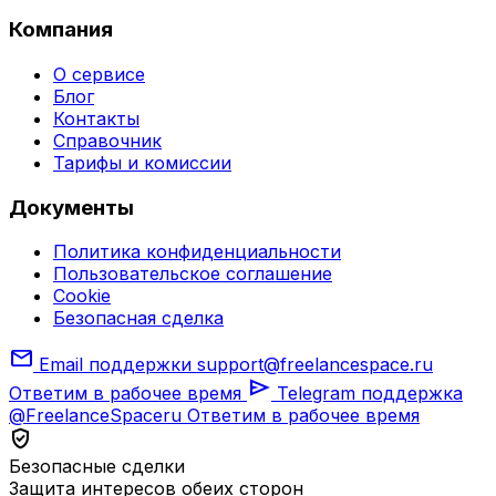
Компания
О сервисе
Блог
Контакты
Справочник
Тарифы и комиссии
Документы
Политика конфиденциальности
Пользовательское соглашение
Cookie
Безопасная сделка
mail
Email поддержки
support@freelancespace.ru
send
Ответим в рабочее время
Telegram поддержка
@FreelanceSpaceru
Ответим в рабочее время
verified_user
Безопасные сделки
Защита интересов обеих сторон