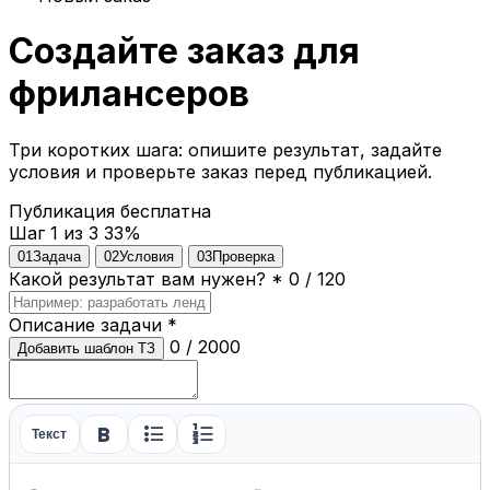
Создайте заказ для
фрилансеров
Три коротких шага: опишите результат, задайте
условия и проверьте заказ перед публикацией.
Публикация бесплатна
Шаг 1 из 3
33%
01
Задача
02
Условия
03
Проверка
Какой результат вам нужен?
*
0 / 120
Описание задачи
*
0 / 2000
Добавить шаблон ТЗ
format_bold
format_list_bulleted
format_list_numbered
Текст