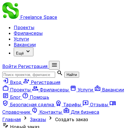
Freelance
Space
Проекты
Фрилансеры
Услуги
Вакансии
expand_more
Ещё
menu
Войти
Регистрация
search
Найти
login
person_add
Вход
Регистрация
work
group
storefront
badge
Проекты
Фрилансеры
Услуги
Вакансии
article
help
Блог
Помощь
verified_user
workspace_premium
reviews
menu_book
Безопасная сделка
Тарифы
Отзывы
contact_support
business_center
Справочник
Контакты
Для бизнеса
chevron_right
chevron_right
Главная
Заказы
Создать заказ
edit_note
Новый заказ