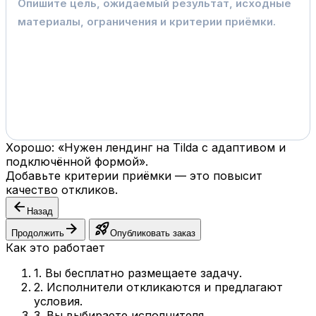
Хорошо: «Нужен лендинг на Tilda с адаптивом и
подключённой формой».
Добавьте критерии приёмки — это повысит
качество откликов.
arrow_back
Назад
arrow_forward
rocket_launch
Продолжить
Опубликовать заказ
Как это работает
1. Вы бесплатно размещаете задачу.
2. Исполнители откликаются и предлагают
условия.
3. Вы выбираете исполнителя.