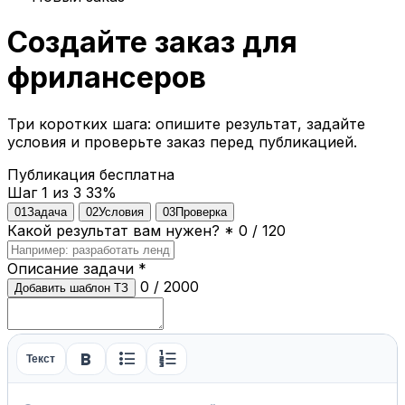
Создайте заказ для
фрилансеров
Три коротких шага: опишите результат, задайте
условия и проверьте заказ перед публикацией.
Публикация бесплатна
Шаг 1 из 3
33%
01
Задача
02
Условия
03
Проверка
Какой результат вам нужен?
*
0 / 120
Описание задачи
*
0 / 2000
Добавить шаблон ТЗ
format_bold
format_list_bulleted
format_list_numbered
Текст