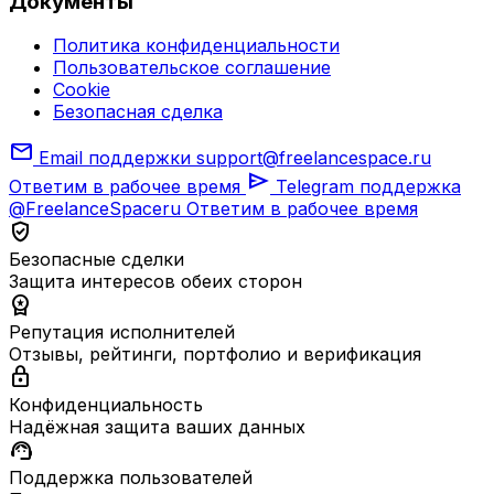
Документы
Политика конфиденциальности
Пользовательское соглашение
Cookie
Безопасная сделка
mail
Email поддержки
support@freelancespace.ru
send
Ответим в рабочее время
Telegram поддержка
@FreelanceSpaceru
Ответим в рабочее время
verified_user
Безопасные сделки
Защита интересов обеих сторон
workspace_premium
Репутация исполнителей
Отзывы, рейтинги, портфолио и верификация
lock
Конфиденциальность
Надёжная защита ваших данных
support_agent
Поддержка пользователей