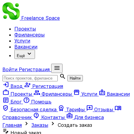
Freelance
Space
Проекты
Фрилансеры
Услуги
Вакансии
expand_more
Ещё
menu
Войти
Регистрация
search
Найти
login
person_add
Вход
Регистрация
work
group
storefront
badge
Проекты
Фрилансеры
Услуги
Вакансии
article
help
Блог
Помощь
verified_user
workspace_premium
reviews
menu_book
Безопасная сделка
Тарифы
Отзывы
contact_support
business_center
Справочник
Контакты
Для бизнеса
chevron_right
chevron_right
Главная
Заказы
Создать заказ
edit_note
Новый заказ