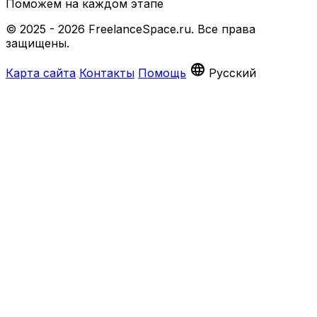
Поможем на каждом этапе
© 2025 - 2026 FreelanceSpace.ru. Все права
защищены.
language
Карта сайта
Контакты
Помощь
Русский