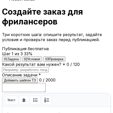
Создайте заказ для
фрилансеров
Три коротких шага: опишите результат, задайте
условия и проверьте заказ перед публикацией.
Публикация бесплатна
Шаг 1 из 3
33%
01
Задача
02
Условия
03
Проверка
Какой результат вам нужен?
*
0 / 120
Описание задачи
*
0 / 2000
Добавить шаблон ТЗ
format_bold
format_list_bulleted
format_list_numbered
Текст