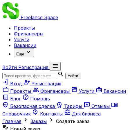
Freelance
Space
Проекты
Фрилансеры
Услуги
Вакансии
expand_more
Ещё
menu
Войти
Регистрация
search
Найти
login
person_add
Вход
Регистрация
work
group
storefront
badge
Проекты
Фрилансеры
Услуги
Вакансии
article
help
Блог
Помощь
verified_user
workspace_premium
reviews
menu_book
Безопасная сделка
Тарифы
Отзывы
contact_support
business_center
Справочник
Контакты
Для бизнеса
chevron_right
chevron_right
Главная
Заказы
Создать заказ
edit_note
Новый заказ