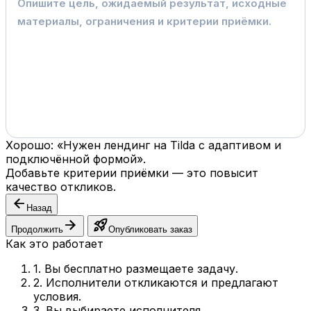
Хорошо: «Нужен лендинг на Tilda с адаптивом и
подключённой формой».
Добавьте критерии приёмки — это повысит
качество откликов.
arrow_back
Назад
arrow_forward
rocket_launch
Продолжить
Опубликовать заказ
Как это работает
1. Вы бесплатно размещаете задачу.
2. Исполнители откликаются и предлагают
условия.
3. Вы выбираете исполнителя.