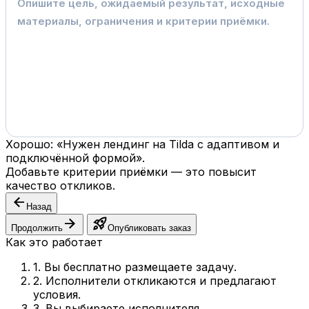
Хорошо: «Нужен лендинг на Tilda с адаптивом и
подключённой формой».
Добавьте критерии приёмки — это повысит
качество откликов.
arrow_back
Назад
arrow_forward
rocket_launch
Продолжить
Опубликовать заказ
Как это работает
1. Вы бесплатно размещаете задачу.
2. Исполнители откликаются и предлагают
условия.
3. Вы выбираете исполнителя.