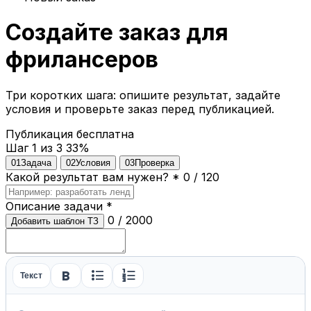
Создайте заказ для
фрилансеров
Три коротких шага: опишите результат, задайте
условия и проверьте заказ перед публикацией.
Публикация бесплатна
Шаг 1 из 3
33%
01
Задача
02
Условия
03
Проверка
Какой результат вам нужен?
*
0 / 120
Описание задачи
*
0 / 2000
Добавить шаблон ТЗ
format_bold
format_list_bulleted
format_list_numbered
Текст