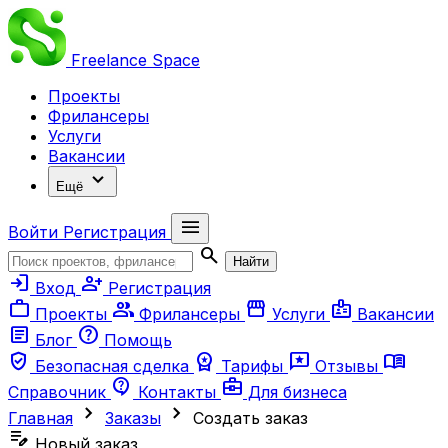
Freelance
Space
Проекты
Фрилансеры
Услуги
Вакансии
expand_more
Ещё
menu
Войти
Регистрация
search
Найти
login
person_add
Вход
Регистрация
work
group
storefront
badge
Проекты
Фрилансеры
Услуги
Вакансии
article
help
Блог
Помощь
verified_user
workspace_premium
reviews
menu_book
Безопасная сделка
Тарифы
Отзывы
contact_support
business_center
Справочник
Контакты
Для бизнеса
chevron_right
chevron_right
Главная
Заказы
Создать заказ
edit_note
Новый заказ