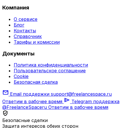
Компания
О сервисе
Блог
Контакты
Справочник
Тарифы и комиссии
Документы
Политика конфиденциальности
Пользовательское соглашение
Cookie
Безопасная сделка
mail
Email поддержки
support@freelancespace.ru
send
Ответим в рабочее время
Telegram поддержка
@FreelanceSpaceru
Ответим в рабочее время
verified_user
Безопасные сделки
Защита интересов обеих сторон