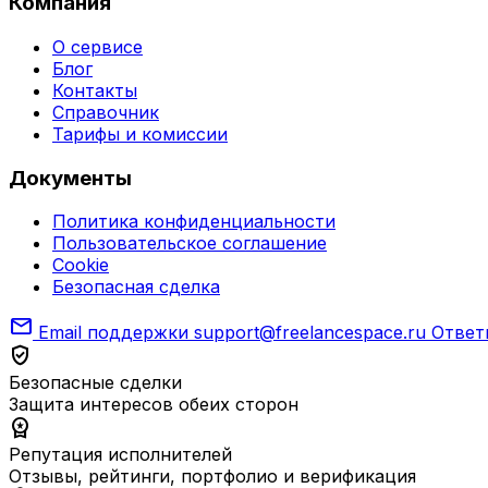
Компания
О сервисе
Блог
Контакты
Справочник
Тарифы и комиссии
Документы
Политика конфиденциальности
Пользовательское соглашение
Cookie
Безопасная сделка
mail
Email поддержки
support@freelancespace.ru
Ответ
verified_user
Безопасные сделки
Защита интересов обеих сторон
workspace_premium
Репутация исполнителей
Отзывы, рейтинги, портфолио и верификация