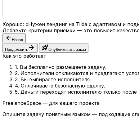
Хорошо: «Нужен лендинг на Tilda с адаптивом и по
Добавьте критерии приёмки — это повысит качество
arrow_back
Назад
arrow_forward
rocket_launch
Продолжить
Опубликовать заказ
Как это работает
1. Вы бесплатно размещаете задачу.
2. Исполнители откликаются и предлагают усло
3. Вы выбираете исполнителя.
4. Оплачиваете безопасную сделку.
5. Деньги переходят исполнителю только после
FreelanceSpace — для вашего проекта
Опишите задачу понятным языком — подходящие спе