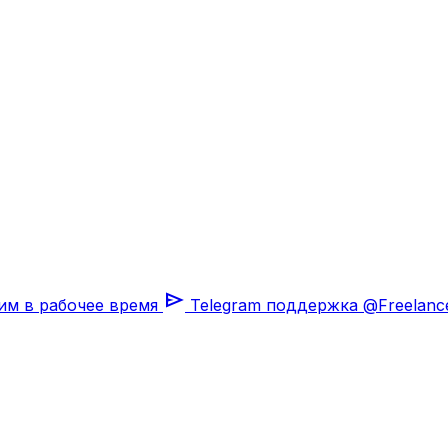
send
им в рабочее время
Telegram поддержка
@Freelanc