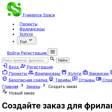
Freelance
Space
Проекты
Фрилансеры
Услуги
expand_more
Ещё
menu
Войти
Регистрация
search
Найти
login
person_add
Вход
Регистрация
work
group
storefront
badge
ar
Проекты
Фрилансеры
Услуги
Вакансии
verified_user
workspace_premium
reviews
menu_book
Безопасная сделка
Тарифы
Отзывы
Спр
chevron_right
chevron_right
Главная
Заказы
Создать заказ
edit_note
Новый заказ
Создайте заказ для фрила