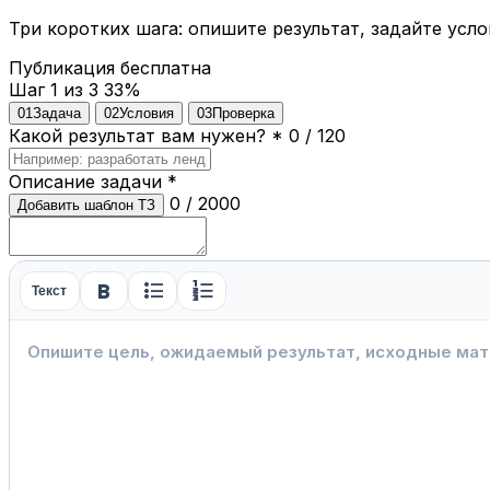
Три коротких шага: опишите результат, задайте усло
Публикация бесплатна
Шаг 1 из 3
33%
01
Задача
02
Условия
03
Проверка
Какой результат вам нужен?
*
0 / 120
Описание задачи
*
0 / 2000
Добавить шаблон ТЗ
format_bold
format_list_bulleted
format_list_numbered
Текст