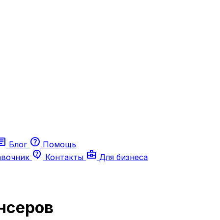
ticle
help
Блог
Помощь
contact_support
business_center
авочник
Контакты
Для бизнеса
нсеров