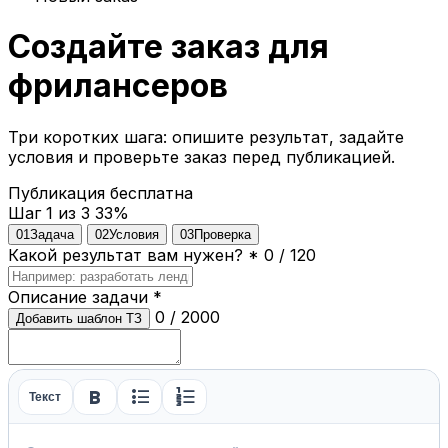
Создайте заказ для
фрилансеров
Три коротких шага: опишите результат, задайте
условия и проверьте заказ перед публикацией.
Публикация бесплатна
Шаг 1 из 3
33%
01
Задача
02
Условия
03
Проверка
Какой результат вам нужен?
*
0 / 120
Описание задачи
*
0 / 2000
Добавить шаблон ТЗ
format_bold
format_list_bulleted
format_list_numbered
Текст