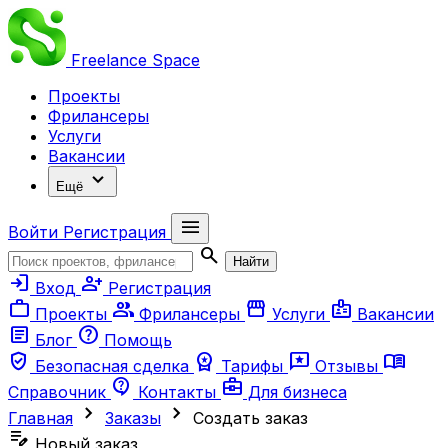
Freelance
Space
Проекты
Фрилансеры
Услуги
Вакансии
expand_more
Ещё
menu
Войти
Регистрация
search
Найти
login
person_add
Вход
Регистрация
work
group
storefront
badge
Проекты
Фрилансеры
Услуги
Вакансии
article
help
Блог
Помощь
verified_user
workspace_premium
reviews
menu_book
Безопасная сделка
Тарифы
Отзывы
contact_support
business_center
Справочник
Контакты
Для бизнеса
chevron_right
chevron_right
Главная
Заказы
Создать заказ
edit_note
Новый заказ