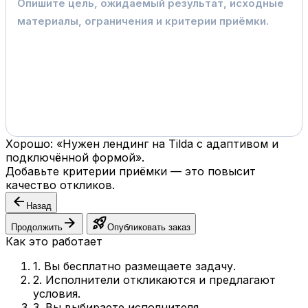
Хорошо: «Нужен лендинг на Tilda с адаптивом и
подключённой формой».
Добавьте критерии приёмки — это повысит
качество откликов.
arrow_back
Назад
arrow_forward
rocket_launch
Продолжить
Опубликовать заказ
Как это работает
1. Вы бесплатно размещаете задачу.
2. Исполнители откликаются и предлагают
условия.
3. Вы выбираете исполнителя.