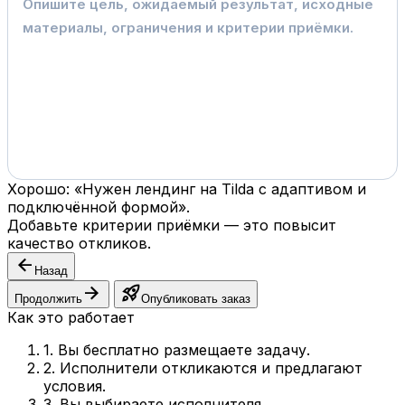
Хорошо: «Нужен лендинг на Tilda с адаптивом и
подключённой формой».
Добавьте критерии приёмки — это повысит
качество откликов.
arrow_back
Назад
arrow_forward
rocket_launch
Продолжить
Опубликовать заказ
Как это работает
1. Вы бесплатно размещаете задачу.
2. Исполнители откликаются и предлагают
условия.
3. Вы выбираете исполнителя.