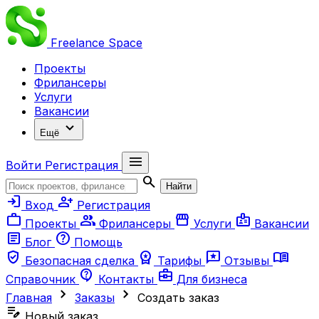
Freelance
Space
Проекты
Фрилансеры
Услуги
Вакансии
expand_more
Ещё
menu
Войти
Регистрация
search
Найти
login
person_add
Вход
Регистрация
work
group
storefront
badge
Проекты
Фрилансеры
Услуги
Вакансии
article
help
Блог
Помощь
verified_user
workspace_premium
reviews
menu_book
Безопасная сделка
Тарифы
Отзывы
contact_support
business_center
Справочник
Контакты
Для бизнеса
chevron_right
chevron_right
Главная
Заказы
Создать заказ
edit_note
Новый заказ