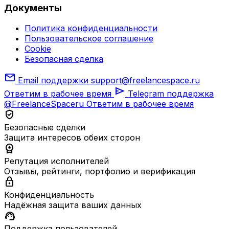
Документы
Политика конфиденциальности
Пользовательское соглашение
Cookie
Безопасная сделка
mail
Email поддержки
support@freelancespace.ru
send
Ответим в рабочее время
Telegram поддержка
@FreelanceSpaceru
Ответим в рабочее время
verified_user
Безопасные сделки
Защита интересов обеих сторон
workspace_premium
Репутация исполнителей
Отзывы, рейтинги, портфолио и верификация
lock
Конфиденциальность
Надёжная защита ваших данных
support_agent
Поддержка пользователей