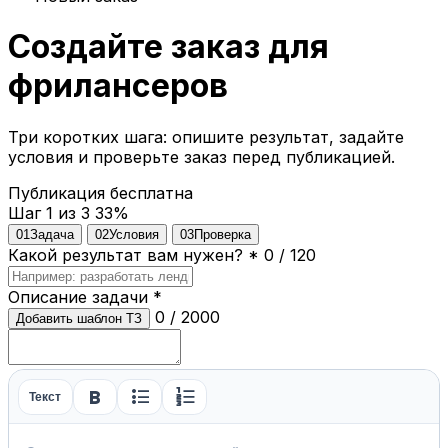
Создайте заказ для
фрилансеров
Три коротких шага: опишите результат, задайте
условия и проверьте заказ перед публикацией.
Публикация бесплатна
Шаг 1 из 3
33%
01
Задача
02
Условия
03
Проверка
Какой результат вам нужен?
*
0 / 120
Описание задачи
*
0 / 2000
Добавить шаблон ТЗ
format_bold
format_list_bulleted
format_list_numbered
Текст