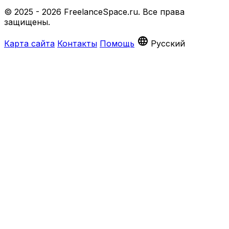
© 2025 - 2026 FreelanceSpace.ru. Все права
защищены.
language
Карта сайта
Контакты
Помощь
Русский