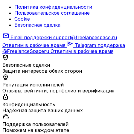
Политика конфиденциальности
Пользовательское соглашение
Cookie
Безопасная сделка
mail
Email поддержки
support@freelancespace.ru
send
Ответим в рабочее время
Telegram поддержка
@FreelanceSpaceru
Ответим в рабочее время
verified_user
Безопасные сделки
Защита интересов обеих сторон
workspace_premium
Репутация исполнителей
Отзывы, рейтинги, портфолио и верификация
lock
Конфиденциальность
Надёжная защита ваших данных
support_agent
Поддержка пользователей
Поможем на каждом этапе