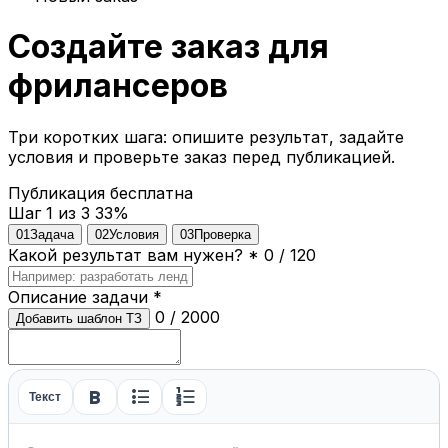
Создайте заказ для
фрилансеров
Три коротких шага: опишите результат, задайте
условия и проверьте заказ перед публикацией.
Публикация бесплатна
Шаг 1 из 3
33%
01
Задача
02
Условия
03
Проверка
Какой результат вам нужен?
*
0 / 120
Описание задачи
*
0 / 2000
Добавить шаблон ТЗ
format_bold
format_list_bulleted
format_list_numbered
Текст