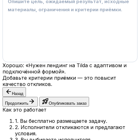
Хорошо: «Нужен лендинг на Tilda с адаптивом и
подключённой формой».
Добавьте критерии приёмки — это повысит
качество откликов.
arrow_back
Назад
arrow_forward
rocket_launch
Продолжить
Опубликовать заказ
Как это работает
1. Вы бесплатно размещаете задачу.
2. Исполнители откликаются и предлагают
условия.
3. Вы выбираете исполнителя.