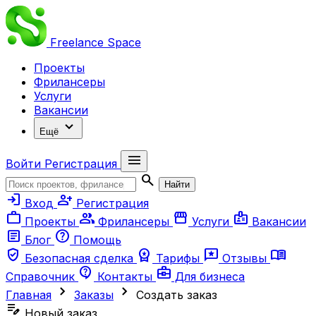
Freelance
Space
Проекты
Фрилансеры
Услуги
Вакансии
expand_more
Ещё
menu
Войти
Регистрация
search
Найти
login
person_add
Вход
Регистрация
work
group
storefront
badge
Проекты
Фрилансеры
Услуги
Вакансии
article
help
Блог
Помощь
verified_user
workspace_premium
reviews
menu_book
Безопасная сделка
Тарифы
Отзывы
contact_support
business_center
Справочник
Контакты
Для бизнеса
chevron_right
chevron_right
Главная
Заказы
Создать заказ
edit_note
Новый заказ