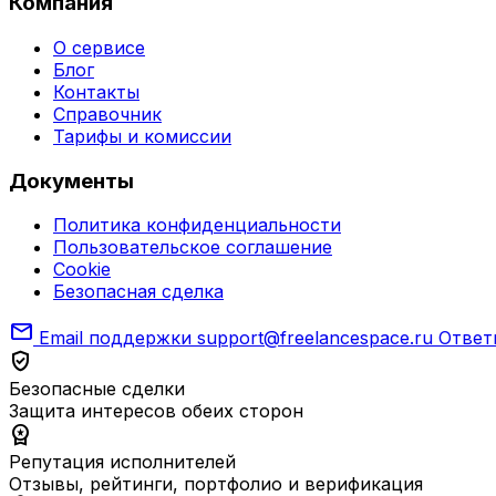
Компания
О сервисе
Блог
Контакты
Справочник
Тарифы и комиссии
Документы
Политика конфиденциальности
Пользовательское соглашение
Cookie
Безопасная сделка
mail
Email поддержки
support@freelancespace.ru
Ответ
verified_user
Безопасные сделки
Защита интересов обеих сторон
workspace_premium
Репутация исполнителей
Отзывы, рейтинги, портфолио и верификация