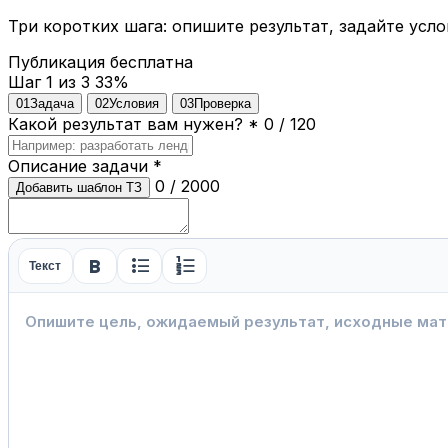
Три коротких шага: опишите результат, задайте усло
Публикация бесплатна
Шаг 1 из 3
33%
01
Задача
02
Условия
03
Проверка
Какой результат вам нужен?
*
0 / 120
Описание задачи
*
0 / 2000
Добавить шаблон ТЗ
format_bold
format_list_bulleted
format_list_numbered
Текст