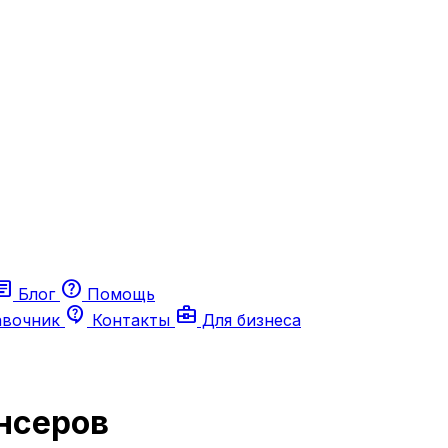
ticle
help
Блог
Помощь
contact_support
business_center
авочник
Контакты
Для бизнеса
нсеров