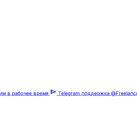
send
им в рабочее время
Telegram поддержка
@Freelanc