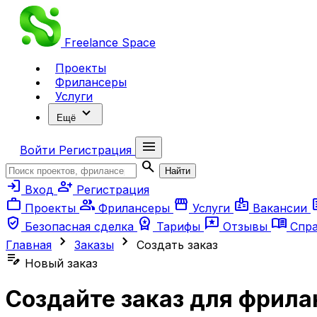
Freelance
Space
Проекты
Фрилансеры
Услуги
expand_more
Ещё
menu
Войти
Регистрация
search
Найти
login
person_add
Вход
Регистрация
work
group
storefront
badge
ar
Проекты
Фрилансеры
Услуги
Вакансии
verified_user
workspace_premium
reviews
menu_book
Безопасная сделка
Тарифы
Отзывы
Спр
chevron_right
chevron_right
Главная
Заказы
Создать заказ
edit_note
Новый заказ
Создайте заказ для фрила