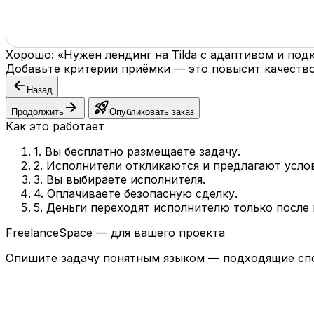
Хорошо: «Нужен лендинг на Tilda с адаптивом и по
Добавьте критерии приёмки — это повысит качество
arrow_back
Назад
arrow_forward
rocket_launch
Продолжить
Опубликовать заказ
Как это работает
1. Вы бесплатно размещаете задачу.
2. Исполнители откликаются и предлагают усло
3. Вы выбираете исполнителя.
4. Оплачиваете безопасную сделку.
5. Деньги переходят исполнителю только после
FreelanceSpace — для вашего проекта
Опишите задачу понятным языком — подходящие спе