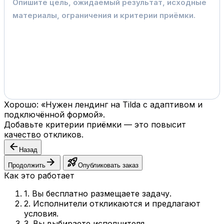
Хорошо: «Нужен лендинг на Tilda с адаптивом и
подключённой формой».
Добавьте критерии приёмки — это повысит
качество откликов.
arrow_back
Назад
arrow_forward
rocket_launch
Продолжить
Опубликовать заказ
Как это работает
1. Вы бесплатно размещаете задачу.
2. Исполнители откликаются и предлагают
условия.
3. Вы выбираете исполнителя.