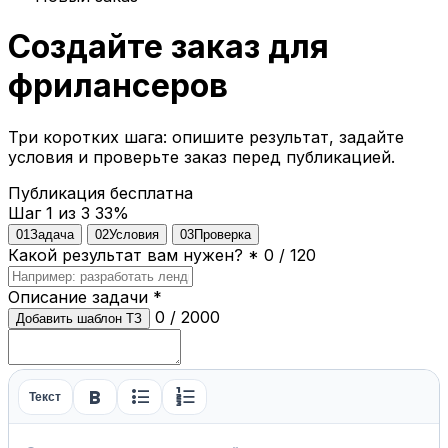
Создайте заказ для
фрилансеров
Три коротких шага: опишите результат, задайте
условия и проверьте заказ перед публикацией.
Публикация бесплатна
Шаг 1 из 3
33%
01
Задача
02
Условия
03
Проверка
Какой результат вам нужен?
*
0 / 120
Описание задачи
*
0 / 2000
Добавить шаблон ТЗ
format_bold
format_list_bulleted
format_list_numbered
Текст