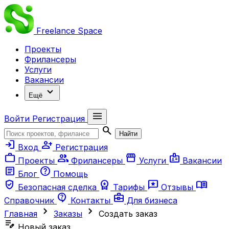
Freelance
Space
Проекты
Фрилансеры
Услуги
Вакансии
expand_more
Ещё
menu
Войти
Регистрация
search
Найти
login
person_add
Вход
Регистрация
work
group
storefront
badge
Проекты
Фрилансеры
Услуги
Вакансии
article
help
Блог
Помощь
verified_user
workspace_premium
reviews
menu_book
Безопасная сделка
Тарифы
Отзывы
contact_support
business_center
Справочник
Контакты
Для бизнеса
chevron_right
chevron_right
Главная
Заказы
Создать заказ
edit_note
Новый заказ