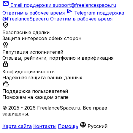
mail
Email поддержки
support@freelancespace.ru
send
Ответим в рабочее время
Telegram поддержка
@FreelanceSpaceru
Ответим в рабочее время
verified_user
Безопасные сделки
Защита интересов обеих сторон
workspace_premium
Репутация исполнителей
Отзывы, рейтинги, портфолио и верификация
lock
Конфиденциальность
Надёжная защита ваших данных
support_agent
Поддержка пользователей
Поможем на каждом этапе
© 2025 - 2026 FreelanceSpace.ru. Все права
защищены.
language
Карта сайта
Контакты
Помощь
Русский