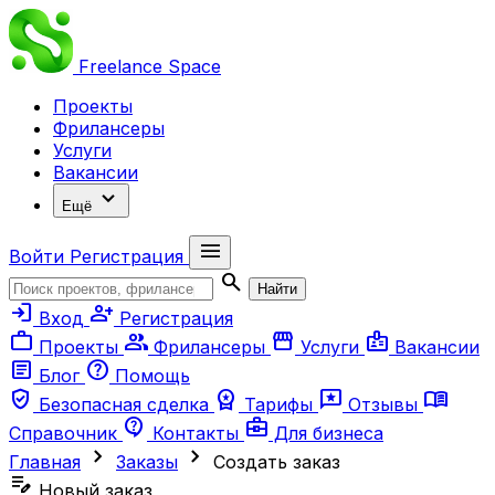
Freelance
Space
Проекты
Фрилансеры
Услуги
Вакансии
expand_more
Ещё
menu
Войти
Регистрация
search
Найти
login
person_add
Вход
Регистрация
work
group
storefront
badge
Проекты
Фрилансеры
Услуги
Вакансии
article
help
Блог
Помощь
verified_user
workspace_premium
reviews
menu_book
Безопасная сделка
Тарифы
Отзывы
contact_support
business_center
Справочник
Контакты
Для бизнеса
chevron_right
chevron_right
Главная
Заказы
Создать заказ
edit_note
Новый заказ