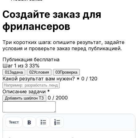
Создайте заказ для
фрилансеров
Три коротких шага: опишите результат, задайте
условия и проверьте заказ перед публикацией.
Публикация бесплатна
Шаг 1 из 3
33%
01
Задача
02
Условия
03
Проверка
Какой результат вам нужен?
*
0 / 120
Описание задачи
*
0 / 2000
Добавить шаблон ТЗ
format_bold
format_list_bulleted
format_list_numbered
Текст