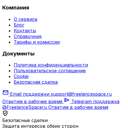
Компания
О сервисе
Блог
Контакты
Справочник
Тарифы и комиссии
Документы
Политика конфиденциальности
Пользовательское соглашение
Cookie
Безопасная сделка
mail
Email поддержки
support@freelancespace.ru
send
Ответим в рабочее время
Telegram поддержка
@FreelanceSpaceru
Ответим в рабочее время
verified_user
Безопасные сделки
Защита интересов обеих сторон