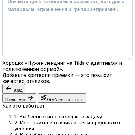
Хорошо: «Нужен лендинг на Tilda с адаптивом и
подключённой формой».
Добавьте критерии приёмки — это повысит
качество откликов.
arrow_back
Назад
arrow_forward
rocket_launch
Продолжить
Опубликовать заказ
Как это работает
1. Вы бесплатно размещаете задачу.
2. Исполнители откликаются и предлагают
условия.
3. Вы выбираете исполнителя.