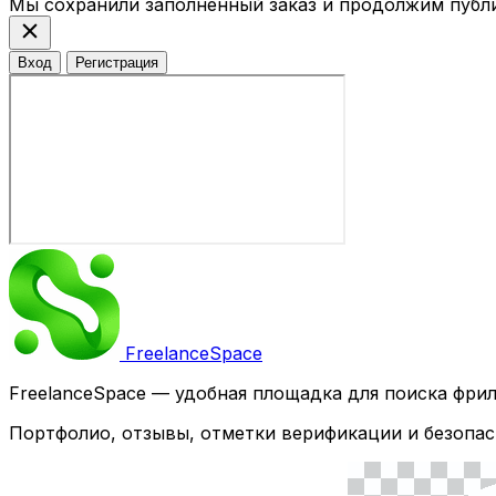
Мы сохранили заполненный заказ и продолжим публ
close
Вход
Регистрация
Freelance
Space
FreelanceSpace — удобная площадка для поиска фри
Портфолио, отзывы, отметки верификации и безопас