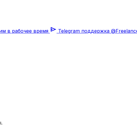
send
им в рабочее время
Telegram поддержка
@Freelanc
.