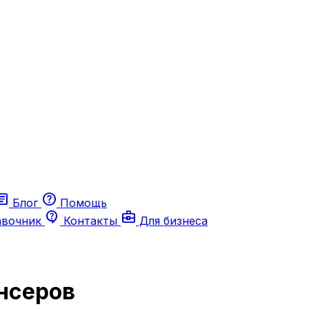
ticle
help
Блог
Помощь
contact_support
business_center
авочник
Контакты
Для бизнеса
нсеров