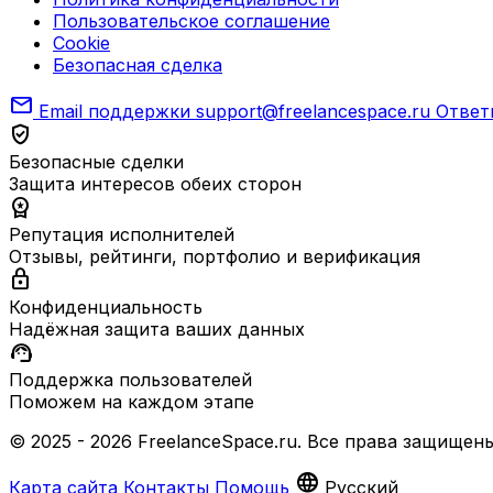
Пользовательское соглашение
Cookie
Безопасная сделка
mail
Email поддержки
support@freelancespace.ru
Ответ
verified_user
Безопасные сделки
Защита интересов обеих сторон
workspace_premium
Репутация исполнителей
Отзывы, рейтинги, портфолио и верификация
lock
Конфиденциальность
Надёжная защита ваших данных
support_agent
Поддержка пользователей
Поможем на каждом этапе
© 2025 - 2026 FreelanceSpace.ru. Все права защищены
language
Карта сайта
Контакты
Помощь
Русский