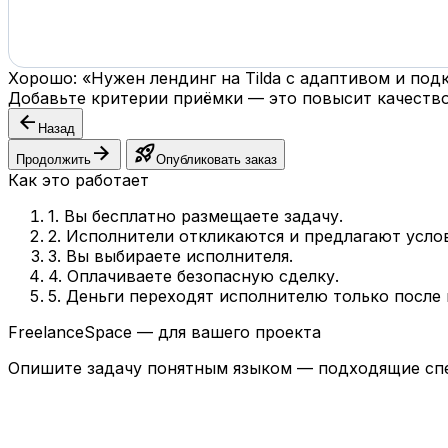
Хорошо: «Нужен лендинг на Tilda с адаптивом и по
Добавьте критерии приёмки — это повысит качество
arrow_back
Назад
arrow_forward
rocket_launch
Продолжить
Опубликовать заказ
Как это работает
1. Вы бесплатно размещаете задачу.
2. Исполнители откликаются и предлагают усло
3. Вы выбираете исполнителя.
4. Оплачиваете безопасную сделку.
5. Деньги переходят исполнителю только после
FreelanceSpace — для вашего проекта
Опишите задачу понятным языком — подходящие спе