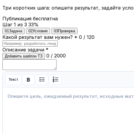
Три коротких шага: опишите результат, задайте усло
Публикация бесплатна
Шаг 1 из 3
33%
01
Задача
02
Условия
03
Проверка
Какой результат вам нужен?
*
0 / 120
Описание задачи
*
0 / 2000
Добавить шаблон ТЗ
format_bold
format_list_bulleted
format_list_numbered
Текст