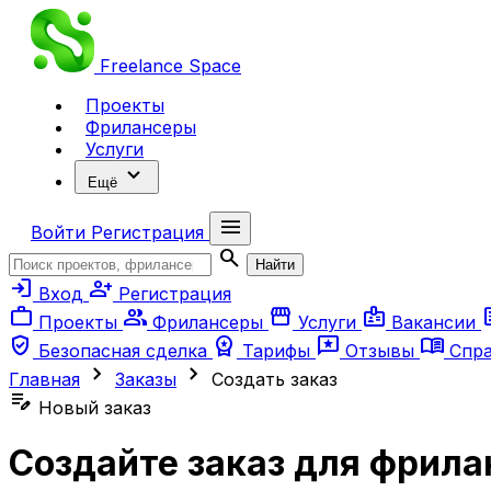
Freelance
Space
Проекты
Фрилансеры
Услуги
expand_more
Ещё
menu
Войти
Регистрация
search
Найти
login
person_add
Вход
Регистрация
work
group
storefront
badge
ar
Проекты
Фрилансеры
Услуги
Вакансии
verified_user
workspace_premium
reviews
menu_book
Безопасная сделка
Тарифы
Отзывы
Спр
chevron_right
chevron_right
Главная
Заказы
Создать заказ
edit_note
Новый заказ
Создайте заказ для фрила