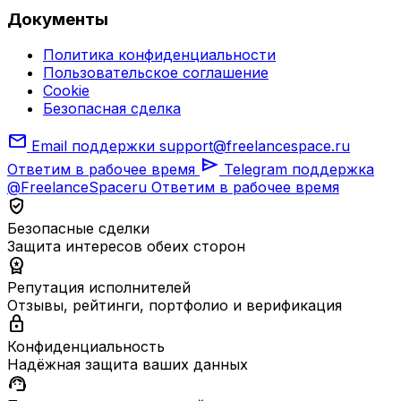
Документы
Политика конфиденциальности
Пользовательское соглашение
Cookie
Безопасная сделка
mail
Email поддержки
support@freelancespace.ru
send
Ответим в рабочее время
Telegram поддержка
@FreelanceSpaceru
Ответим в рабочее время
verified_user
Безопасные сделки
Защита интересов обеих сторон
workspace_premium
Репутация исполнителей
Отзывы, рейтинги, портфолио и верификация
lock
Конфиденциальность
Надёжная защита ваших данных
support_agent