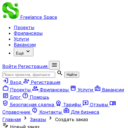
Freelance
Space
Проекты
Фрилансеры
Услуги
Вакансии
expand_more
Ещё
menu
Войти
Регистрация
search
Найти
login
person_add
Вход
Регистрация
work
group
storefront
badge
Проекты
Фрилансеры
Услуги
Вакансии
article
help
Блог
Помощь
verified_user
workspace_premium
reviews
menu_book
Безопасная сделка
Тарифы
Отзывы
contact_support
business_center
Справочник
Контакты
Для бизнеса
chevron_right
chevron_right
Главная
Заказы
Создать заказ
edit_note
Новый заказ