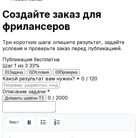
Создайте заказ для
фрилансеров
Три коротких шага: опишите результат, задайте
условия и проверьте заказ перед публикацией.
Публикация бесплатна
Шаг 1 из 3
33%
01
Задача
02
Условия
03
Проверка
Какой результат вам нужен?
*
0 / 120
Описание задачи
*
0 / 2000
Добавить шаблон ТЗ
format_bold
format_list_bulleted
format_list_numbered
Текст