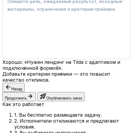
Хорошо: «Нужен лендинг на Tilda с адаптивом и
подключённой формой».
Добавьте критерии приёмки — это повысит
качество откликов.
arrow_back
Назад
arrow_forward
rocket_launch
Продолжить
Опубликовать заказ
Как это работает
1. Вы бесплатно размещаете задачу.
2. Исполнители откликаются и предлагают
условия.
3. Вы выбираете исполнителя.