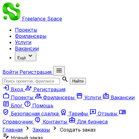
Freelance
Space
Проекты
Фрилансеры
Услуги
Вакансии
expand_more
Ещё
menu
Войти
Регистрация
search
Найти
login
person_add
Вход
Регистрация
work
group
storefront
badge
Проекты
Фрилансеры
Услуги
Вакансии
article
help
Блог
Помощь
verified_user
workspace_premium
reviews
menu_book
Безопасная сделка
Тарифы
Отзывы
contact_support
business_center
Справочник
Контакты
Для бизнеса
chevron_right
chevron_right
Главная
Заказы
Создать заказ
edit_note
Новый заказ