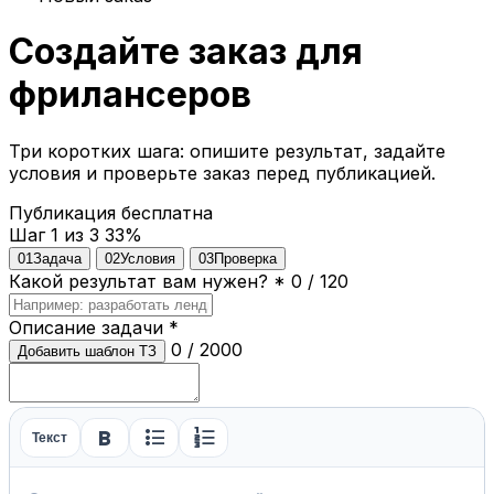
Создайте заказ для
фрилансеров
Три коротких шага: опишите результат, задайте
условия и проверьте заказ перед публикацией.
Публикация бесплатна
Шаг 1 из 3
33%
01
Задача
02
Условия
03
Проверка
Какой результат вам нужен?
*
0 / 120
Описание задачи
*
0 / 2000
Добавить шаблон ТЗ
format_bold
format_list_bulleted
format_list_numbered
Текст