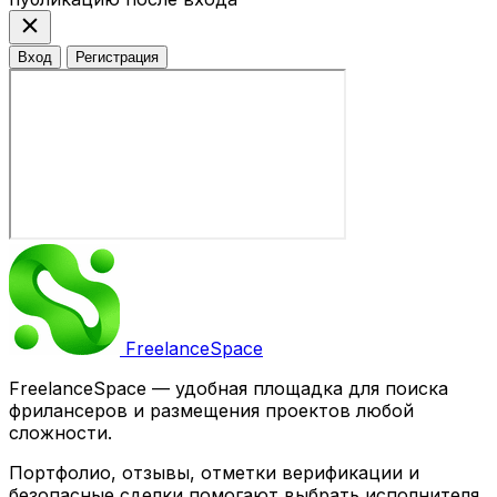
close
Вход
Регистрация
Freelance
Space
FreelanceSpace — удобная площадка для поиска
фрилансеров и размещения проектов любой
сложности.
Портфолио, отзывы, отметки верификации и
безопасные сделки помогают выбрать исполнителя.