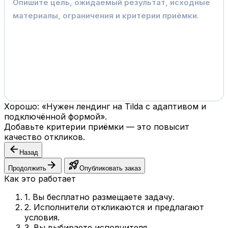
Хорошо: «Нужен лендинг на Tilda с адаптивом и
подключённой формой».
Добавьте критерии приёмки — это повысит
качество откликов.
arrow_back
Назад
arrow_forward
rocket_launch
Продолжить
Опубликовать заказ
Как это работает
1. Вы бесплатно размещаете задачу.
2. Исполнители откликаются и предлагают
условия.
3. Вы выбираете исполнителя.