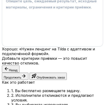
Хорошо: «Нужен лендинг на Tilda с адаптивом и
подключённой формой».
Добавьте критерии приёмки — это повысит
качество откликов.
arrow_back
Назад
arrow_forward
rocket_launch
Продолжить
Опубликовать заказ
Как это работает
1. Вы бесплатно размещаете задачу.
2. Исполнители откликаются и предлагают
условия.
3. Вы выбираете исполнителя.