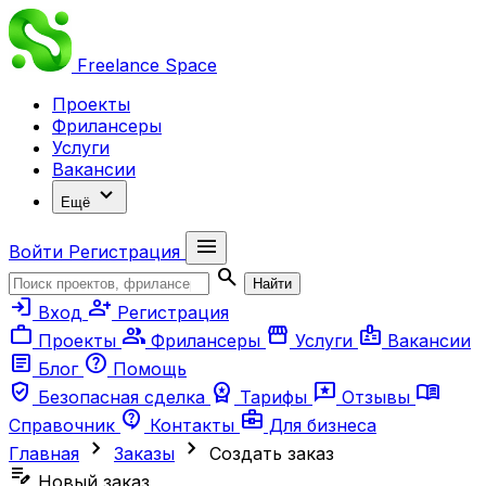
Freelance
Space
Проекты
Фрилансеры
Услуги
Вакансии
expand_more
Ещё
menu
Войти
Регистрация
search
Найти
login
person_add
Вход
Регистрация
work
group
storefront
badge
Проекты
Фрилансеры
Услуги
Вакансии
article
help
Блог
Помощь
verified_user
workspace_premium
reviews
menu_book
Безопасная сделка
Тарифы
Отзывы
contact_support
business_center
Справочник
Контакты
Для бизнеса
chevron_right
chevron_right
Главная
Заказы
Создать заказ
edit_note
Новый заказ