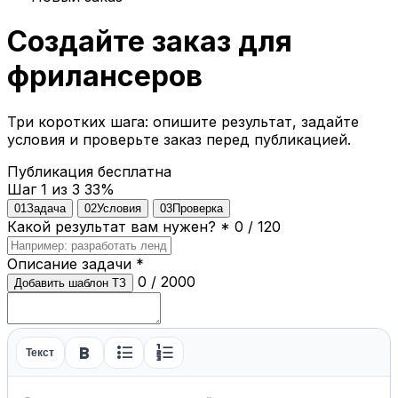
Создайте заказ для
фрилансеров
Три коротких шага: опишите результат, задайте
условия и проверьте заказ перед публикацией.
Публикация бесплатна
Шаг 1 из 3
33%
01
Задача
02
Условия
03
Проверка
Какой результат вам нужен?
*
0 / 120
Описание задачи
*
0 / 2000
Добавить шаблон ТЗ
format_bold
format_list_bulleted
format_list_numbered
Текст