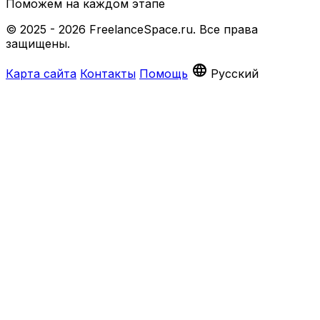
Поможем на каждом этапе
© 2025 - 2026 FreelanceSpace.ru. Все права
защищены.
language
Карта сайта
Контакты
Помощь
Русский