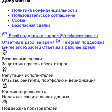
Документы
Политика конфиденциальности
Пользовательское соглашение
Cookie
Безопасная сделка
mail
Email поддержки
support@freelancespace.ru
send
Ответим в рабочее время
Telegram поддержка
@FreelanceSpaceru
Ответим в рабочее время
verified_user
Безопасные сделки
Защита интересов обеих сторон
workspace_premium
Репутация исполнителей
Отзывы, рейтинги, портфолио и верификация
lock
Конфиденциальность
Надёжная защита ваших данных
support_agent
Поддержка пользователей