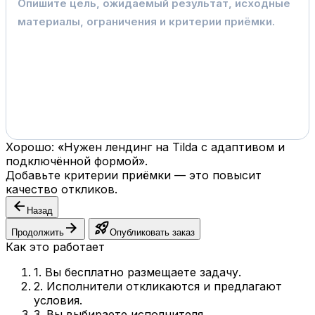
Хорошо: «Нужен лендинг на Tilda с адаптивом и
подключённой формой».
Добавьте критерии приёмки — это повысит
качество откликов.
arrow_back
Назад
arrow_forward
rocket_launch
Продолжить
Опубликовать заказ
Как это работает
1. Вы бесплатно размещаете задачу.
2. Исполнители откликаются и предлагают
условия.
3. Вы выбираете исполнителя.