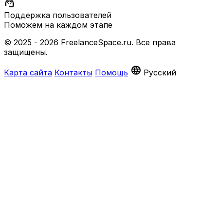
support_agent
Поддержка пользователей
Поможем на каждом этапе
© 2025 - 2026 FreelanceSpace.ru. Все права
защищены.
language
Карта сайта
Контакты
Помощь
Русский