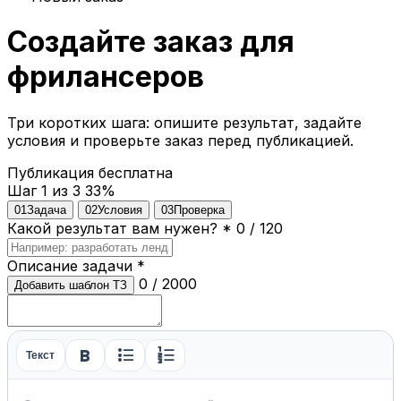
Создайте заказ для
фрилансеров
Три коротких шага: опишите результат, задайте
условия и проверьте заказ перед публикацией.
Публикация бесплатна
Шаг 1 из 3
33%
01
Задача
02
Условия
03
Проверка
Какой результат вам нужен?
*
0 / 120
Описание задачи
*
0 / 2000
Добавить шаблон ТЗ
format_bold
format_list_bulleted
format_list_numbered
Текст