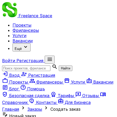
Freelance
Space
Проекты
Фрилансеры
Услуги
Вакансии
expand_more
Ещё
menu
Войти
Регистрация
search
Найти
login
person_add
Вход
Регистрация
work
group
storefront
badge
Проекты
Фрилансеры
Услуги
Вакансии
article
help
Блог
Помощь
verified_user
workspace_premium
reviews
menu_book
Безопасная сделка
Тарифы
Отзывы
contact_support
business_center
Справочник
Контакты
Для бизнеса
chevron_right
chevron_right
Главная
Заказы
Создать заказ
edit_note
Новый заказ