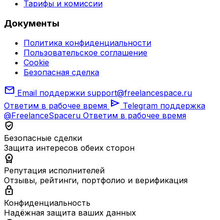
Тарифы и комиссии
Документы
Политика конфиденциальности
Пользовательское соглашение
Cookie
Безопасная сделка
mail
Email поддержки
support@freelancespace.ru
send
Ответим в рабочее время
Telegram поддержка
@FreelanceSpaceru
Ответим в рабочее время
verified_user
Безопасные сделки
Защита интересов обеих сторон
workspace_premium
Репутация исполнителей
Отзывы, рейтинги, портфолио и верификация
lock
Конфиденциальность
Надёжная защита ваших данных