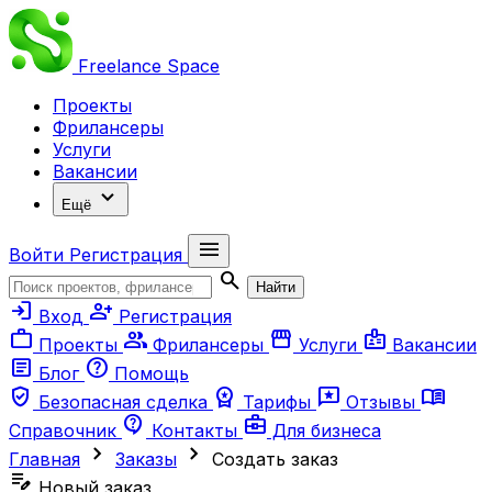
Freelance
Space
Проекты
Фрилансеры
Услуги
Вакансии
expand_more
Ещё
menu
Войти
Регистрация
search
Найти
login
person_add
Вход
Регистрация
work
group
storefront
badge
Проекты
Фрилансеры
Услуги
Вакансии
article
help
Блог
Помощь
verified_user
workspace_premium
reviews
menu_book
Безопасная сделка
Тарифы
Отзывы
contact_support
business_center
Справочник
Контакты
Для бизнеса
chevron_right
chevron_right
Главная
Заказы
Создать заказ
edit_note
Новый заказ