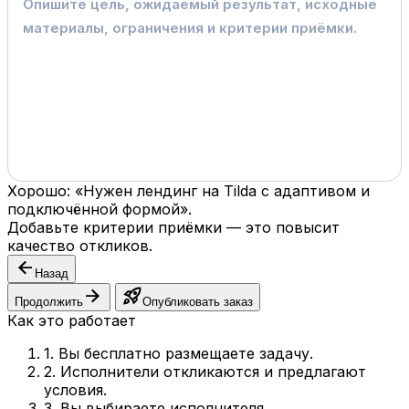
Хорошо: «Нужен лендинг на Tilda с адаптивом и
подключённой формой».
Добавьте критерии приёмки — это повысит
качество откликов.
arrow_back
Назад
arrow_forward
rocket_launch
Продолжить
Опубликовать заказ
Как это работает
1. Вы бесплатно размещаете задачу.
2. Исполнители откликаются и предлагают
условия.
3. Вы выбираете исполнителя.