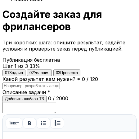
Создайте заказ для
фрилансеров
Три коротких шага: опишите результат, задайте
условия и проверьте заказ перед публикацией.
Публикация бесплатна
Шаг 1 из 3
33%
01
Задача
02
Условия
03
Проверка
Какой результат вам нужен?
*
0 / 120
Описание задачи
*
0 / 2000
Добавить шаблон ТЗ
format_bold
format_list_bulleted
format_list_numbered
Текст