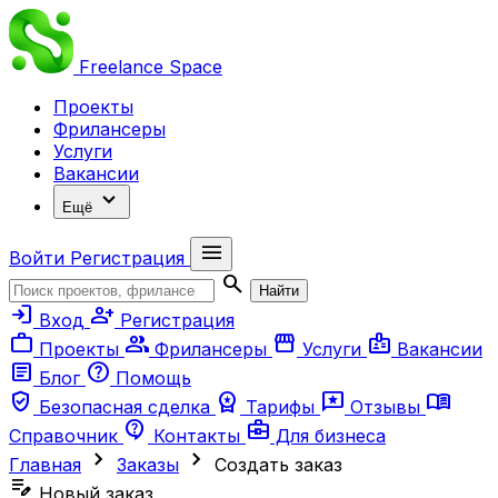
Freelance
Space
Проекты
Фрилансеры
Услуги
Вакансии
expand_more
Ещё
menu
Войти
Регистрация
search
Найти
login
person_add
Вход
Регистрация
work
group
storefront
badge
Проекты
Фрилансеры
Услуги
Вакансии
article
help
Блог
Помощь
verified_user
workspace_premium
reviews
menu_book
Безопасная сделка
Тарифы
Отзывы
contact_support
business_center
Справочник
Контакты
Для бизнеса
chevron_right
chevron_right
Главная
Заказы
Создать заказ
edit_note
Новый заказ