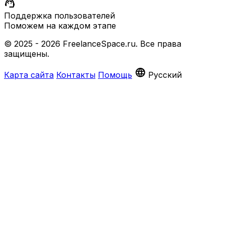
support_agent
Поддержка пользователей
Поможем на каждом этапе
© 2025 - 2026 FreelanceSpace.ru. Все права
защищены.
language
Карта сайта
Контакты
Помощь
Русский