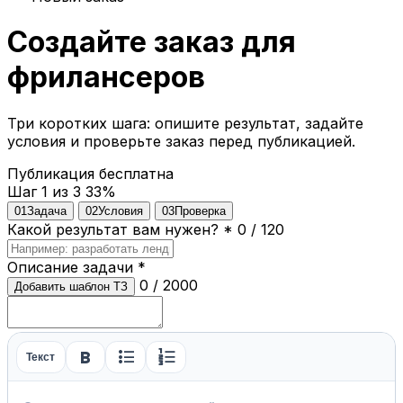
Создайте заказ для
фрилансеров
Три коротких шага: опишите результат, задайте
условия и проверьте заказ перед публикацией.
Публикация бесплатна
Шаг 1 из 3
33%
01
Задача
02
Условия
03
Проверка
Какой результат вам нужен?
*
0 / 120
Описание задачи
*
0 / 2000
Добавить шаблон ТЗ
format_bold
format_list_bulleted
format_list_numbered
Текст