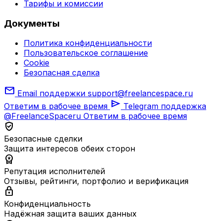
Тарифы и комиссии
Документы
Политика конфиденциальности
Пользовательское соглашение
Cookie
Безопасная сделка
mail
Email поддержки
support@freelancespace.ru
send
Ответим в рабочее время
Telegram поддержка
@FreelanceSpaceru
Ответим в рабочее время
verified_user
Безопасные сделки
Защита интересов обеих сторон
workspace_premium
Репутация исполнителей
Отзывы, рейтинги, портфолио и верификация
lock
Конфиденциальность
Надёжная защита ваших данных