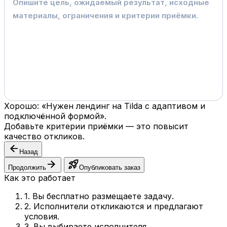
Хорошо: «Нужен лендинг на Tilda с адаптивом и
подключённой формой».
Добавьте критерии приёмки — это повысит
качество откликов.
arrow_back
Назад
arrow_forward
rocket_launch
Продолжить
Опубликовать заказ
Как это работает
1. Вы бесплатно размещаете задачу.
2. Исполнители откликаются и предлагают
условия.
3. Вы выбираете исполнителя.