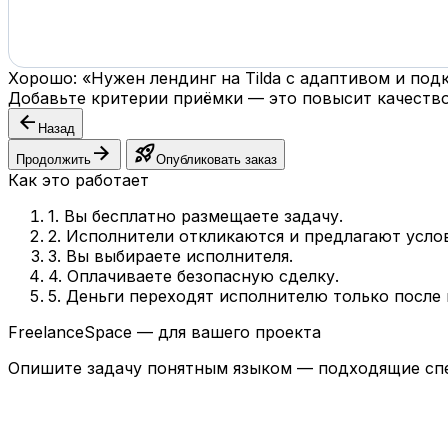
Хорошо: «Нужен лендинг на Tilda с адаптивом и по
Добавьте критерии приёмки — это повысит качество
arrow_back
Назад
arrow_forward
rocket_launch
Продолжить
Опубликовать заказ
Как это работает
1. Вы бесплатно размещаете задачу.
2. Исполнители откликаются и предлагают усло
3. Вы выбираете исполнителя.
4. Оплачиваете безопасную сделку.
5. Деньги переходят исполнителю только после
FreelanceSpace — для вашего проекта
Опишите задачу понятным языком — подходящие спе