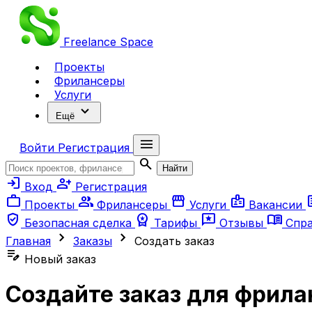
Freelance
Space
Проекты
Фрилансеры
Услуги
expand_more
Ещё
menu
Войти
Регистрация
search
Найти
login
person_add
Вход
Регистрация
work
group
storefront
badge
ar
Проекты
Фрилансеры
Услуги
Вакансии
verified_user
workspace_premium
reviews
menu_book
Безопасная сделка
Тарифы
Отзывы
Спр
chevron_right
chevron_right
Главная
Заказы
Создать заказ
edit_note
Новый заказ
Создайте заказ для фрила