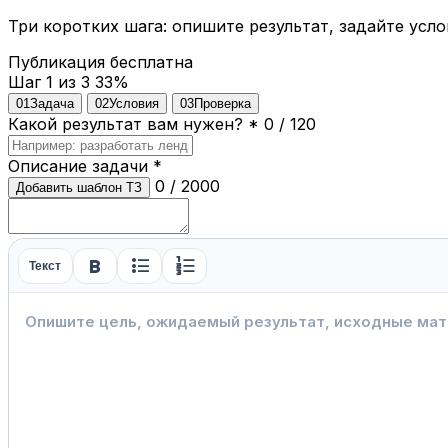
Три коротких шага: опишите результат, задайте усло
Публикация бесплатна
Шаг 1 из 3
33%
01
Задача
02
Условия
03
Проверка
Какой результат вам нужен?
*
0 / 120
Описание задачи
*
0 / 2000
Добавить шаблон ТЗ
format_bold
format_list_bulleted
format_list_numbered
Текст