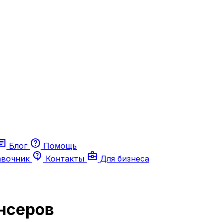
ticle
help
Блог
Помощь
contact_support
business_center
авочник
Контакты
Для бизнеса
нсеров