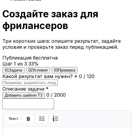
Создайте заказ для
фрилансеров
Три коротких шага: опишите результат, задайте
условия и проверьте заказ перед публикацией.
Публикация бесплатна
Шаг 1 из 3
33%
01
Задача
02
Условия
03
Проверка
Какой результат вам нужен?
*
0 / 120
Описание задачи
*
0 / 2000
Добавить шаблон ТЗ
format_bold
format_list_bulleted
format_list_numbered
Текст