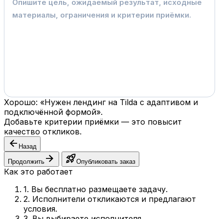
Хорошо: «Нужен лендинг на Tilda с адаптивом и
подключённой формой».
Добавьте критерии приёмки — это повысит
качество откликов.
arrow_back
Назад
arrow_forward
rocket_launch
Продолжить
Опубликовать заказ
Как это работает
1. Вы бесплатно размещаете задачу.
2. Исполнители откликаются и предлагают
условия.
3. Вы выбираете исполнителя.