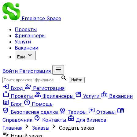
Freelance
Space
Проекты
Фрилансеры
Услуги
Вакансии
expand_more
Ещё
menu
Войти
Регистрация
search
Найти
login
person_add
Вход
Регистрация
work
group
storefront
badge
Проекты
Фрилансеры
Услуги
Вакансии
article
help
Блог
Помощь
verified_user
workspace_premium
reviews
menu_book
Безопасная сделка
Тарифы
Отзывы
contact_support
business_center
Справочник
Контакты
Для бизнеса
chevron_right
chevron_right
Главная
Заказы
Создать заказ
edit_note
Новый заказ