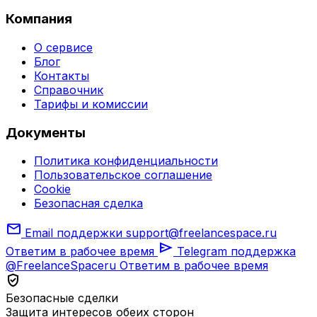
Компания
О сервисе
Блог
Контакты
Справочник
Тарифы и комиссии
Документы
Политика конфиденциальности
Пользовательское соглашение
Cookie
Безопасная сделка
mail
Email поддержки
support@freelancespace.ru
send
Ответим в рабочее время
Telegram поддержка
@FreelanceSpaceru
Ответим в рабочее время
verified_user
Безопасные сделки
Защита интересов обеих сторон