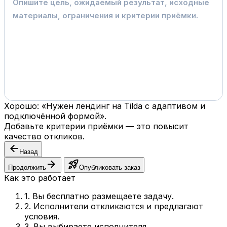
Хорошо: «Нужен лендинг на Tilda с адаптивом и
подключённой формой».
Добавьте критерии приёмки — это повысит
качество откликов.
arrow_back
Назад
arrow_forward
rocket_launch
Продолжить
Опубликовать заказ
Как это работает
1. Вы бесплатно размещаете задачу.
2. Исполнители откликаются и предлагают
условия.
3. Вы выбираете исполнителя.