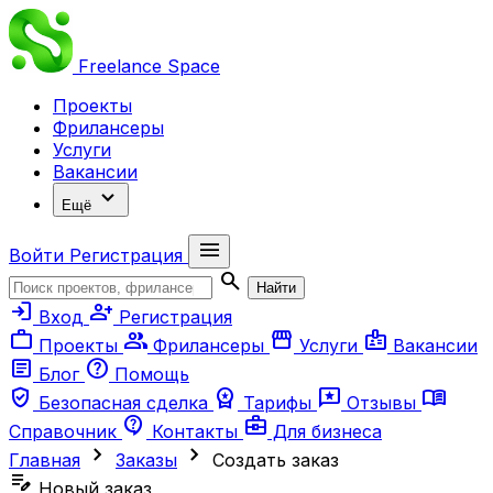
Freelance
Space
Проекты
Фрилансеры
Услуги
Вакансии
expand_more
Ещё
menu
Войти
Регистрация
search
Найти
login
person_add
Вход
Регистрация
work
group
storefront
badge
Проекты
Фрилансеры
Услуги
Вакансии
article
help
Блог
Помощь
verified_user
workspace_premium
reviews
menu_book
Безопасная сделка
Тарифы
Отзывы
contact_support
business_center
Справочник
Контакты
Для бизнеса
chevron_right
chevron_right
Главная
Заказы
Создать заказ
edit_note
Новый заказ