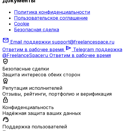
Документы
Политика конфиденциальности
Пользовательское соглашение
Cookie
Безопасная сделка
mail
Email поддержки
support@freelancespace.ru
send
Ответим в рабочее время
Telegram поддержка
@FreelanceSpaceru
Ответим в рабочее время
verified_user
Безопасные сделки
Защита интересов обеих сторон
workspace_premium
Репутация исполнителей
Отзывы, рейтинги, портфолио и верификация
lock
Конфиденциальность
Надёжная защита ваших данных
support_agent
Поддержка пользователей