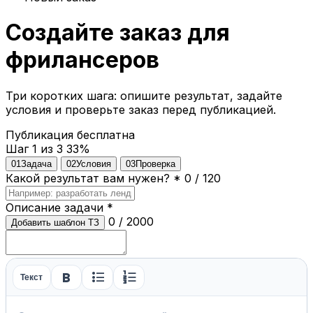
Создайте заказ для
фрилансеров
Три коротких шага: опишите результат, задайте
условия и проверьте заказ перед публикацией.
Публикация бесплатна
Шаг 1 из 3
33%
01
Задача
02
Условия
03
Проверка
Какой результат вам нужен?
*
0 / 120
Описание задачи
*
0 / 2000
Добавить шаблон ТЗ
format_bold
format_list_bulleted
format_list_numbered
Текст