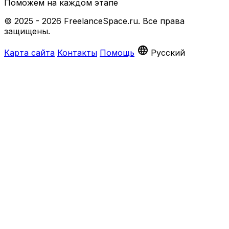
Поможем на каждом этапе
© 2025 - 2026 FreelanceSpace.ru. Все права
защищены.
language
Карта сайта
Контакты
Помощь
Русский