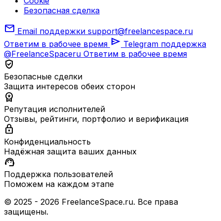
Cookie
Безопасная сделка
mail
Email поддержки
support@freelancespace.ru
send
Ответим в рабочее время
Telegram поддержка
@FreelanceSpaceru
Ответим в рабочее время
verified_user
Безопасные сделки
Защита интересов обеих сторон
workspace_premium
Репутация исполнителей
Отзывы, рейтинги, портфолио и верификация
lock
Конфиденциальность
Надёжная защита ваших данных
support_agent
Поддержка пользователей
Поможем на каждом этапе
© 2025 - 2026 FreelanceSpace.ru. Все права
защищены.