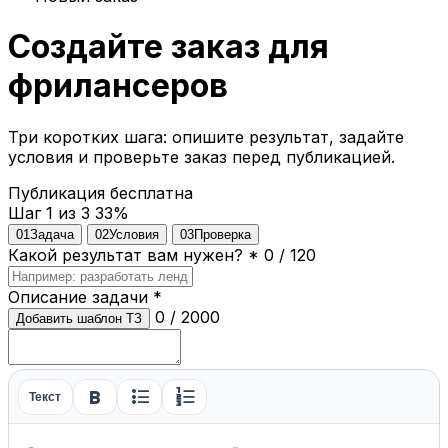
Создайте заказ для
фрилансеров
Три коротких шага: опишите результат, задайте
условия и проверьте заказ перед публикацией.
Публикация бесплатна
Шаг 1 из 3
33%
01
Задача
02
Условия
03
Проверка
Какой результат вам нужен?
*
0 / 120
Описание задачи
*
0 / 2000
Добавить шаблон ТЗ
format_bold
format_list_bulleted
format_list_numbered
Текст