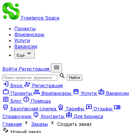
Freelance
Space
Проекты
Фрилансеры
Услуги
Вакансии
expand_more
Ещё
menu
Войти
Регистрация
search
Найти
login
person_add
Вход
Регистрация
work
group
storefront
badge
Проекты
Фрилансеры
Услуги
Вакансии
article
help
Блог
Помощь
verified_user
workspace_premium
reviews
menu_book
Безопасная сделка
Тарифы
Отзывы
contact_support
business_center
Справочник
Контакты
Для бизнеса
chevron_right
chevron_right
Главная
Заказы
Создать заказ
edit_note
Новый заказ