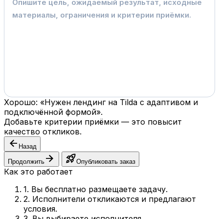
Хорошо: «Нужен лендинг на Tilda с адаптивом и
подключённой формой».
Добавьте критерии приёмки — это повысит
качество откликов.
arrow_back
Назад
arrow_forward
rocket_launch
Продолжить
Опубликовать заказ
Как это работает
1. Вы бесплатно размещаете задачу.
2. Исполнители откликаются и предлагают
условия.
3. Вы выбираете исполнителя.