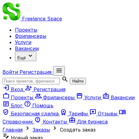
Freelance
Space
Проекты
Фрилансеры
Услуги
Вакансии
expand_more
Ещё
menu
Войти
Регистрация
search
Найти
login
person_add
Вход
Регистрация
work
group
storefront
badge
Проекты
Фрилансеры
Услуги
Вакансии
article
help
Блог
Помощь
verified_user
workspace_premium
reviews
menu_book
Безопасная сделка
Тарифы
Отзывы
contact_support
business_center
Справочник
Контакты
Для бизнеса
chevron_right
chevron_right
Главная
Заказы
Создать заказ
edit_note
Новый заказ