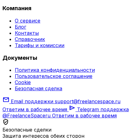
Компания
О сервисе
Блог
Контакты
Справочник
Тарифы и комиссии
Документы
Политика конфиденциальности
Пользовательское соглашение
Cookie
Безопасная сделка
mail
Email поддержки
support@freelancespace.ru
send
Ответим в рабочее время
Telegram поддержка
@FreelanceSpaceru
Ответим в рабочее время
verified_user
Безопасные сделки
Защита интересов обеих сторон