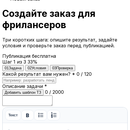
Создайте заказ для
фрилансеров
Три коротких шага: опишите результат, задайте
условия и проверьте заказ перед публикацией.
Публикация бесплатна
Шаг 1 из 3
33%
01
Задача
02
Условия
03
Проверка
Какой результат вам нужен?
*
0 / 120
Описание задачи
*
0 / 2000
Добавить шаблон ТЗ
format_bold
format_list_bulleted
format_list_numbered
Текст