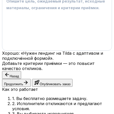
Хорошо: «Нужен лендинг на Tilda с адаптивом и
подключённой формой».
Добавьте критерии приёмки — это повысит
качество откликов.
arrow_back
Назад
arrow_forward
rocket_launch
Продолжить
Опубликовать заказ
Как это работает
1. Вы бесплатно размещаете задачу.
2. Исполнители откликаются и предлагают
условия.
3. Вы выбираете исполнителя.