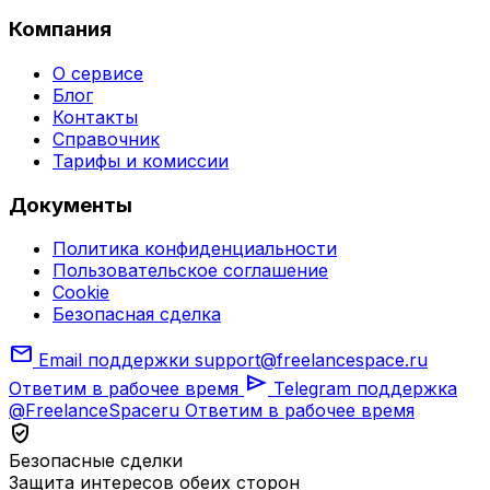
Компания
О сервисе
Блог
Контакты
Справочник
Тарифы и комиссии
Документы
Политика конфиденциальности
Пользовательское соглашение
Cookie
Безопасная сделка
mail
Email поддержки
support@freelancespace.ru
send
Ответим в рабочее время
Telegram поддержка
@FreelanceSpaceru
Ответим в рабочее время
verified_user
Безопасные сделки
Защита интересов обеих сторон