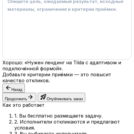
Хорошо: «Нужен лендинг на Tilda с адаптивом и
подключённой формой».
Добавьте критерии приёмки — это повысит
качество откликов.
arrow_back
Назад
arrow_forward
rocket_launch
Продолжить
Опубликовать заказ
Как это работает
1. Вы бесплатно размещаете задачу.
2. Исполнители откликаются и предлагают
условия.
3. Вы выбираете исполнителя.