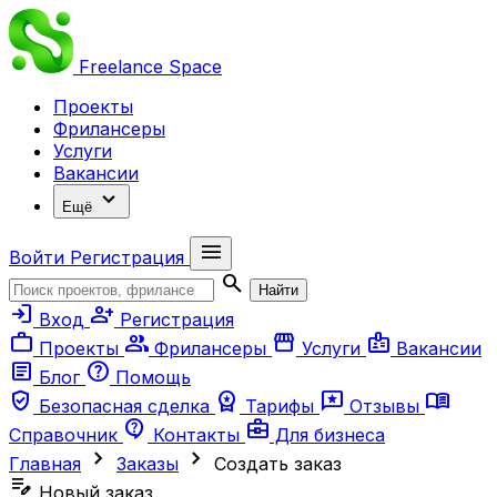
Freelance
Space
Проекты
Фрилансеры
Услуги
Вакансии
expand_more
Ещё
menu
Войти
Регистрация
search
Найти
login
person_add
Вход
Регистрация
work
group
storefront
badge
Проекты
Фрилансеры
Услуги
Вакансии
article
help
Блог
Помощь
verified_user
workspace_premium
reviews
menu_book
Безопасная сделка
Тарифы
Отзывы
contact_support
business_center
Справочник
Контакты
Для бизнеса
chevron_right
chevron_right
Главная
Заказы
Создать заказ
edit_note
Новый заказ