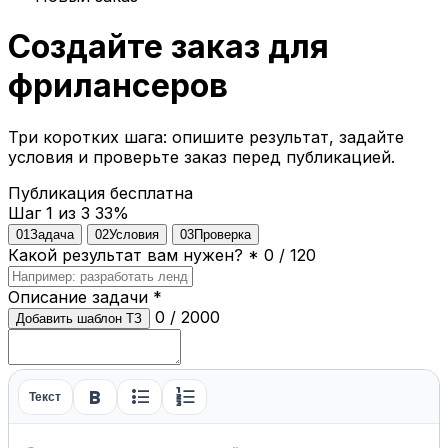
Создайте заказ для
фрилансеров
Три коротких шага: опишите результат, задайте
условия и проверьте заказ перед публикацией.
Публикация бесплатна
Шаг 1 из 3
33%
01
Задача
02
Условия
03
Проверка
Какой результат вам нужен?
*
0 / 120
Описание задачи
*
0 / 2000
Добавить шаблон ТЗ
format_bold
format_list_bulleted
format_list_numbered
Текст