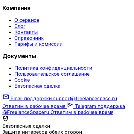
Компания
О сервисе
Блог
Контакты
Справочник
Тарифы и комиссии
Документы
Политика конфиденциальности
Пользовательское соглашение
Cookie
Безопасная сделка
mail
Email поддержки
support@freelancespace.ru
send
Ответим в рабочее время
Telegram поддержка
@FreelanceSpaceru
Ответим в рабочее время
verified_user
Безопасные сделки
Защита интересов обеих сторон