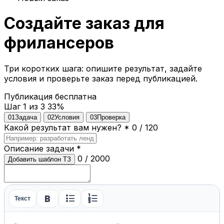
Создайте заказ для
фрилансеров
Три коротких шага: опишите результат, задайте
условия и проверьте заказ перед публикацией.
Публикация бесплатна
Шаг 1 из 3
33%
01
Задача
02
Условия
03
Проверка
Какой результат вам нужен?
*
0 / 120
Описание задачи
*
0 / 2000
Добавить шаблон ТЗ
format_bold
format_list_bulleted
format_list_numbered
Текст