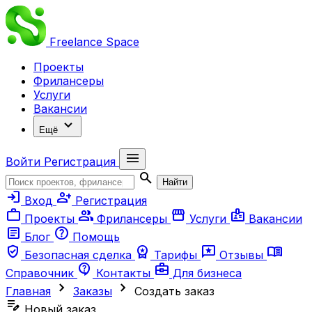
Freelance
Space
Проекты
Фрилансеры
Услуги
Вакансии
expand_more
Ещё
menu
Войти
Регистрация
search
Найти
login
person_add
Вход
Регистрация
work
group
storefront
badge
Проекты
Фрилансеры
Услуги
Вакансии
article
help
Блог
Помощь
verified_user
workspace_premium
reviews
menu_book
Безопасная сделка
Тарифы
Отзывы
contact_support
business_center
Справочник
Контакты
Для бизнеса
chevron_right
chevron_right
Главная
Заказы
Создать заказ
edit_note
Новый заказ