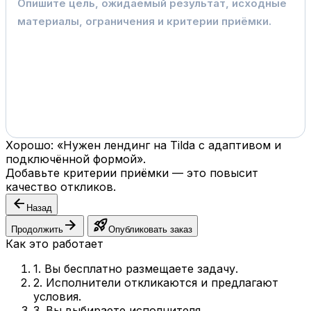
Хорошо: «Нужен лендинг на Tilda с адаптивом и
подключённой формой».
Добавьте критерии приёмки — это повысит
качество откликов.
arrow_back
Назад
arrow_forward
rocket_launch
Продолжить
Опубликовать заказ
Как это работает
1. Вы бесплатно размещаете задачу.
2. Исполнители откликаются и предлагают
условия.
3. Вы выбираете исполнителя.