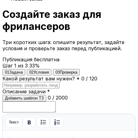
Создайте заказ для
фрилансеров
Три коротких шага: опишите результат, задайте
условия и проверьте заказ перед публикацией.
Публикация бесплатна
Шаг 1 из 3
33%
01
Задача
02
Условия
03
Проверка
Какой результат вам нужен?
*
0 / 120
Описание задачи
*
0 / 2000
Добавить шаблон ТЗ
format_bold
format_list_bulleted
format_list_numbered
Текст