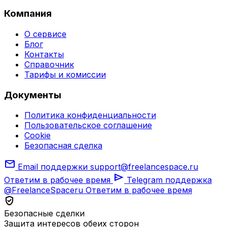
Компания
О сервисе
Блог
Контакты
Справочник
Тарифы и комиссии
Документы
Политика конфиденциальности
Пользовательское соглашение
Cookie
Безопасная сделка
mail
Email поддержки
support@freelancespace.ru
send
Ответим в рабочее время
Telegram поддержка
@FreelanceSpaceru
Ответим в рабочее время
verified_user
Безопасные сделки
Защита интересов обеих сторон