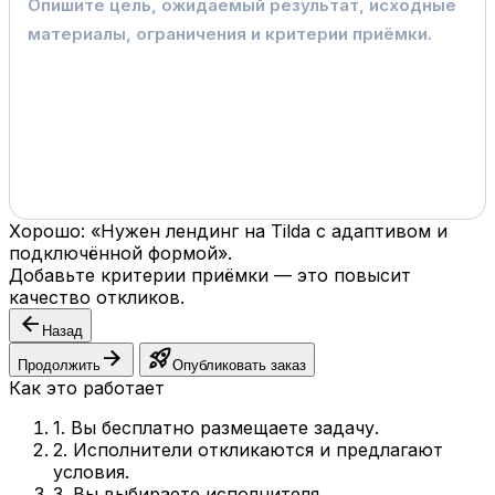
Хорошо: «Нужен лендинг на Tilda с адаптивом и
подключённой формой».
Добавьте критерии приёмки — это повысит
качество откликов.
arrow_back
Назад
arrow_forward
rocket_launch
Продолжить
Опубликовать заказ
Как это работает
1. Вы бесплатно размещаете задачу.
2. Исполнители откликаются и предлагают
условия.
3. Вы выбираете исполнителя.