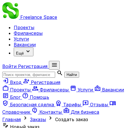
Freelance
Space
Проекты
Фрилансеры
Услуги
Вакансии
expand_more
Ещё
menu
Войти
Регистрация
search
Найти
login
person_add
Вход
Регистрация
work
group
storefront
badge
Проекты
Фрилансеры
Услуги
Вакансии
article
help
Блог
Помощь
verified_user
workspace_premium
reviews
menu_book
Безопасная сделка
Тарифы
Отзывы
contact_support
business_center
Справочник
Контакты
Для бизнеса
chevron_right
chevron_right
Главная
Заказы
Создать заказ
edit_note
Новый заказ